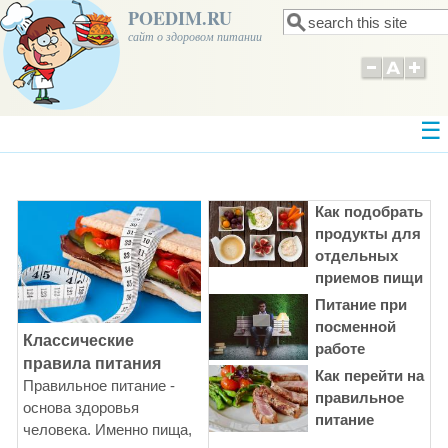
POEDIM.RU
Поиск
Форма поиска
сайт о здоровом питании
Как подобрать
продукты для
отдельных
приемов пищи
Питание при
посменной
Классические
работе
правила питания
Как перейти на
Правильное питание -
правильное
основа здоровья
питание
человека. Именно пища,