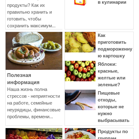
в кулинарии
продукты? Как их
правильно хранить и
готовить, чтобы
сохранить максимум...
Как
приготовить
подмороженну
ю картошку
Яблоки:
красные,
Полезная
желтые или
информация
зеленые?
Наша жизнь полна
Пищевые
стрессов - неприятности
отходы,
на работе, семейные
которые не
неурядицы, финансовые
нужно
проблемы, времени...
выбрасывать
Продукты по
группам