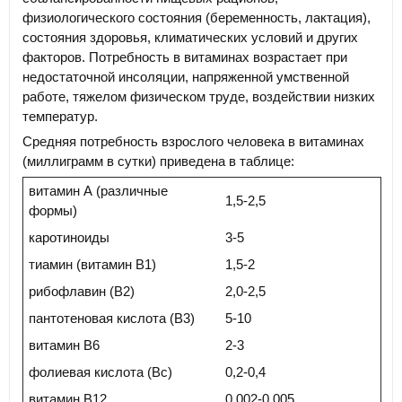
физиологического состояния (беременность, лактация),
состояния здоровья, климатических условий и других
факторов. Потребность в витаминах возрастает при
недостаточной инсоляции, напряженной умственной
работе, тяжелом физическом труде, воздействии низких
температур.
Средняя потребность взрослого человека в витаминах
(миллиграмм в сутки) приведена в таблице:
витамин А (различные
1,5-2,5
формы)
каротиноиды
3-5
тиамин (витамин В1)
1,5-2
рибофлавин (В2)
2,0-2,5
пантотеновая кислота (В3)
5-10
витамин В6
2-3
фолиевая кислота (Вс)
0,2-0,4
витамин В12
0,002-0,005