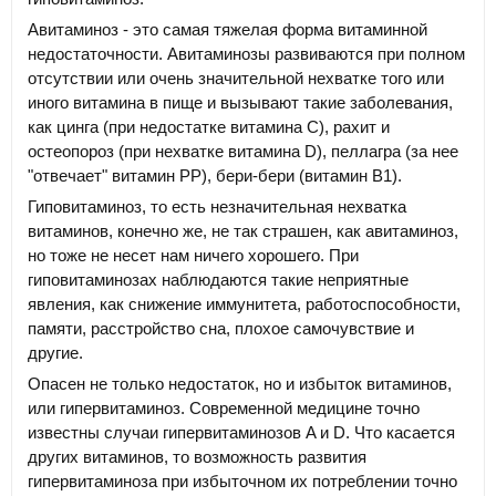
Авитаминоз - это самая тяжелая форма витаминной
недостаточности. Авитаминозы развиваются при полном
отсутствии или очень значительной нехватке того или
иного витамина в пище и вызывают такие заболевания,
как цинга (при недостатке витамина C), рахит и
остеопороз (при нехватке витамина D), пеллагра (за нее
"отвечает" витамин PP), бери-бери (витамин B1).
Гиповитаминоз, то есть незначительная нехватка
витаминов, конечно же, не так страшен, как авитаминоз,
но тоже не несет нам ничего хорошего. При
гиповитаминозах наблюдаются такие неприятные
явления, как снижение иммунитета, работоспособности,
памяти, расстройство сна, плохое самочувствие и
другие.
Опасен не только недостаток, но и избыток витаминов,
или гипервитаминоз. Современной медицине точно
известны случаи гипервитаминозов A и D. Что касается
других витаминов, то возможность развития
гипервитаминоза при избыточном их потреблении точно