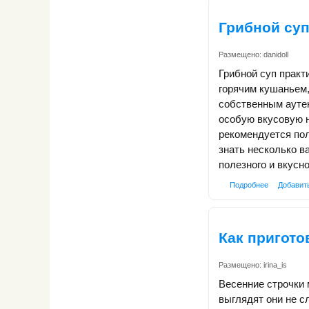
Грибной су
Размещено:
danidoll
Грибной суп практ
горячим кушаньем,
собственным ауте
особую вкусовую н
рекомендуется по
знать несколько в
полезного и вкусн
Подробнее
Добавит
Как пригото
Размещено:
irina_is
Весенние строчки 
выглядят они не с