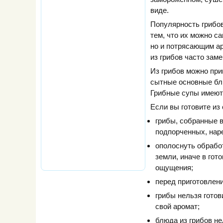
виде.
Популярность грибов
тем, что их можно с
но и потрясающим ар
из грибов часто зам
Из грибов можно при
сытные основные блю
Грибные супы имеют 
Если вы готовите из
грибы, собранные в
подпорченных, нар
ополоснуть обработ
земли, иначе в гот
ощущения;
перед приготовлен
грибы нельзя готов
свой аромат;
блюда из грибов не