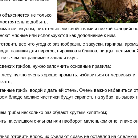
 объясняется не только
амостоятельно добыть,
оматом, вкусом, питательными свойствами и низкой калорийно
еняют мясные или используются как дополнение к ним.
готовить все что угодно: разнообразные закуски, гарниры, аром
да, начинки для пирогов, пирожков и блинов, пиццы, пельменей
ни с чем несравнимые запах и вкус.
 свежих грибов, нужно запомнить основные правила:
 лесу, нужно очень хорошо промыть, избавиться от червивых и
езать;
анные грибы водой и дать ей стечь. Очень важно избавиться от
овом блюде мелкие частички будут скрипеть на зубах, вызывая
ием грибы несколько раз обдают крутым кипятком;
ить на слишком сильном или наоборот, маленьком огне, иначе о
льзя готовить впрок, их съедают сразу, не оставляя на следующ