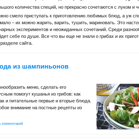
ьшого количества специй, но прекрасно сочетаются с луком и ч
ожно смело приступать к приготовлению любимых блюд, а уж сп
мало – их можно жарить, варить, тушить, мариновать. Это наст
нарных экспериментов и неожиданных сочетаний. Среди разноо
дет себе по душе. Все что вы еще не знали о грибах и их приго
 разделе сайта.
юда из шампиньонов
знообразить меню, сделать его
сным помогут кушанья из грибов: как
так и питательные первые и вторые блюда.
обое внимание на постные рецепты из
ь комментарий