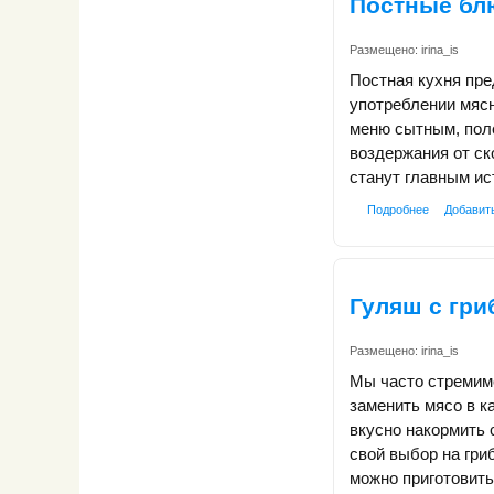
Постные бл
Размещено:
irina_is
Постная кухня пре
употреблении мяс
меню сытным, поле
воздержания от с
станут главным ис
Подробнее
Добавит
Гуляш с гр
Размещено:
irina_is
Мы часто стремимс
заменить мясо в к
вкусно накормить 
свой выбор на гри
можно приготовить