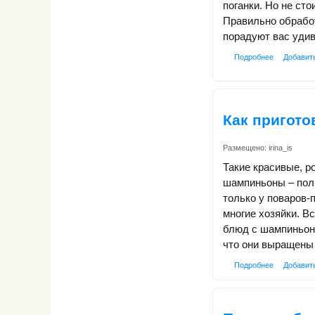
поганки. Но не ст
Правильно обрабо
порадуют вас уди
Подробнее
Добавит
Как пригот
Размещено:
irina_is
Такие красивые, р
шампиньоны – пол
только у поваров-
многие хозяйки. В
блюд с шампиньона
что они выращены 
Подробнее
Добавит