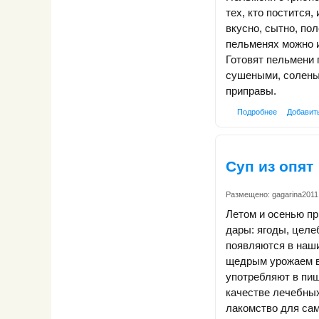
тех, кто постится,
вкусно, сытно, пол
пельменях можно и
Готовят пельмени 
сушеными, солены
приправы.
Подробнее
Добавит
Суп из опят
Размещено:
gagarina2011
Летом и осенью п
дары: ягоды, целе
появляются в наши
щедрым урожаем в
употребляют в пищ
качестве лечебных
лакомство для са