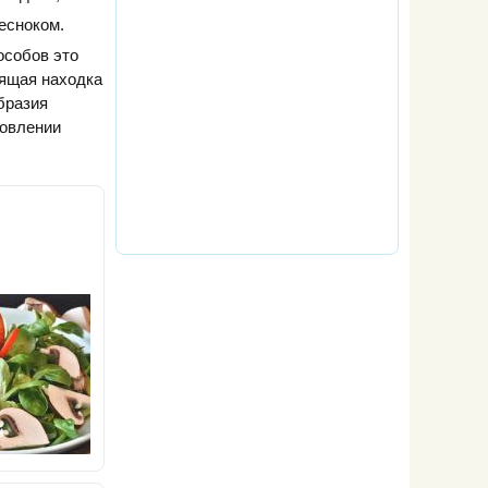
есноком.
особов это
оящая находка
бразия
товлении