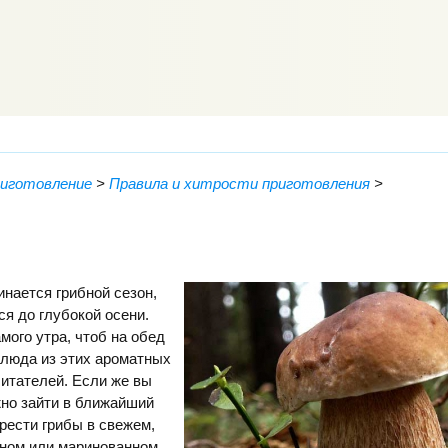
риготовление
>
Правила и хитрости приготовления
>
инается грибной сезон,
я до глубокой осени.
мого утра, чтоб на обед
блюда из этих ароматных
итателей. Если же вы
жно зайти в ближайший
рести грибы в свежем,
ном или маринованном