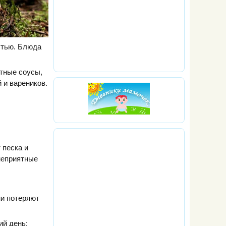
стью. Блюда
атные соусы,
 и вареников.
 песка и
 неприятные
ни потеряют
ий день;