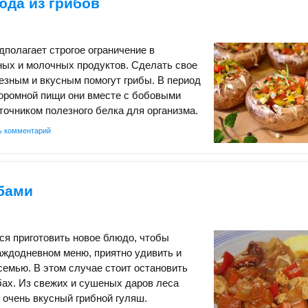
юда из грибов
дполагает строгое ограничение в
ных и молочных продуктов. Сделать свое
зным и вкусным помогут грибы. В период
коромной пищи они вместе с бобовыми
точником полезного белка для организма.
ь комментарий
ибами
я приготовить новое блюдо, чтобы
аждодневном меню, приятно удивить и
семью. В этом случае стоит остановить
бах. Из свежих и сушеных даров леса
 очень вкусный грибной гуляш.