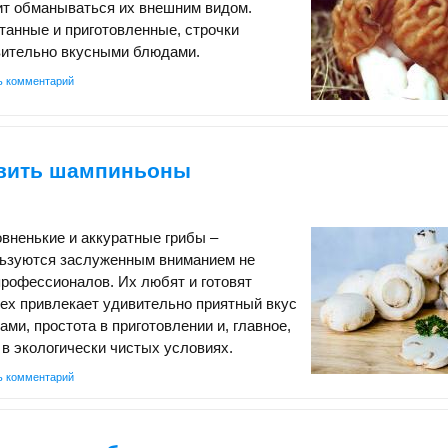
оит обманываться их внешним видом.
танные и приготовленные, строчки
вительно вкусными блюдами.
ь комментарий
овить шампиньоны
овненькие и аккуратные грибы –
ьзуются заслуженным вниманием не
профессионалов. Их любят и готовят
сех привлекает удивительно приятный вкус
ми, простота в приготовлении и, главное,
в экологически чистых условиях.
ь комментарий