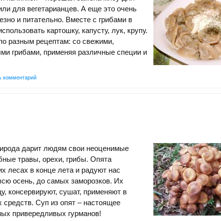
 или для вегетарианцев. А еще это очень
езно и питательно. Вместе с грибами в
спользовать картошку, капусту, лук, крупу.
по разным рецептам: со свежими,
ми грибами, применяя различные специи и
ь комментарий
рирода дарит людям свои неоценимые
бные травы, орехи, грибы. Опята
х лесах в конце лета и радуют нас
сю осень, до самых заморозков. Их
у, консервируют, сушат, применяют в
 средств. Суп из опят – настоящее
мых привередливых гурманов!