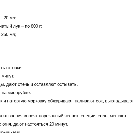
– 20 мл;
атый лук – по 800 г;
 250 мл;
ь готовки:
 минут.
ы, дают стечь и оставляют остывать.
на мясорубке.
к и натертую морковку обжаривают, наливают сок, выкладывают
.
отключения вносят порезанный чеснок, специи, соль, мешают.
 огня, дают настояться 20 минут.
крышками.