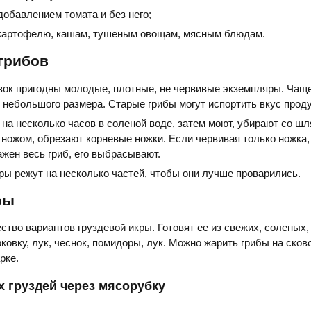
 добавлением томата и без него;
 картофелю, кашам, тушеным овощам, мясным блюдам.
грибов
вок пригодны молодые, плотные, не червивые экземпляры. Чащ
 небольшого размера. Старые грибы могут испортить вкус проду
на несколько часов в соленой воде, затем моют, убирают со шл
ножом, обрезают корневые ножки. Если червивая только ножка, 
ажен весь гриб, его выбрасывают.
ы режут на несколько частей, чтобы они лучше проварились.
ры
тво вариантов груздевой икры. Готовят ее из свежих, соленых
рковку, лук, чеснок, помидоры, лук. Можно жарить грибы на сков
рке.
х груздей через мясорубку