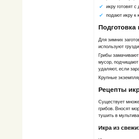
икру готовят с
подают икру к
Подготовка 
Для зимних загото
используют грузди
Грибы замачивают 
мусор, подчищают 
удаляют, если зар
Крупные экземпляр
Рецепты ик
Существует множес
грибов. Вносят мо
тушить в мультива
Икра из свежи