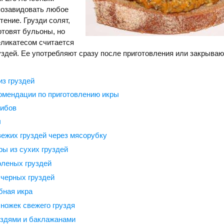
позавидовать любое
тение. Грузди солят,
отовят бульоны, но
ликатесом считается
руздей. Ее употребляют сразу после приготовления или закрываю
из груздей
омендации по приготовлению икры
рибов
ы
вежих груздей через мясорубку
ры из сухих груздей
оленых груздей
 черных груздей
бная икра
 ножек свежего груздя
уздями и баклажанами