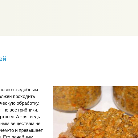
ей
словно-съедобным
олжен проходить
ческую обработку.
т не все грибники,
ртным. А зря, ведь
ьным веществам не
в чем-то и превышает
и. Его лечебным