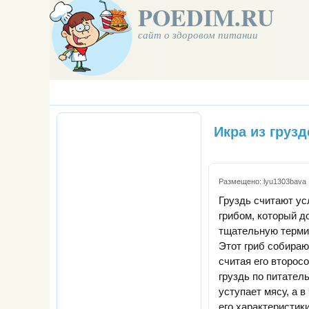
POEDIM.RU
сайт о здоровом питании
Икра из грузд
Размещено:
lyu1303bava
Груздь считают у
грибом, который д
тщательную терми
Этот гриб собираю
считая его второсо
груздь по питател
уступает мясу, а 
его характеристик