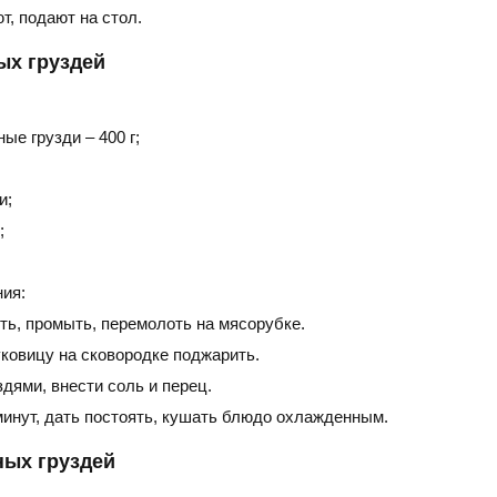
т, подают на стол.
ых груздей
ые грузди – 400 г;
и;
;
ия:
ть, промыть, перемолоть на мясорубке.
ковицу на сковородке поджарить.
дями, внести соль и перец.
минут, дать постоять, кушать блюдо охлажденным.
ных груздей