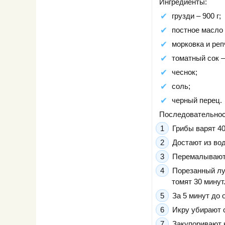
Ингредиенты:
грузди – 900 г;
постное масло 
морковка и репч
томатный сок –
чеснок;
соль;
черный перец.
Последовательност
Грибы варят 40
Достают из вод
Перемалывают 
Порезанный лу
томят 30 минут
За 5 минут до 
Икру убирают с
Закупоривают 