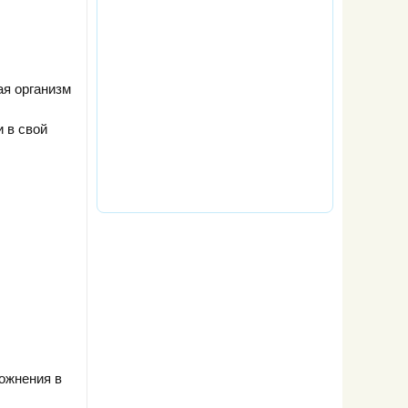
ая организм
 в свой
ложнения в