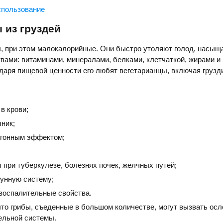
спользование
 из груздей
, при этом малокалорийные. Они быстро утоляют голод, насыщ
ами: витаминами, минералами, белками, клетчаткой, жирами и
даря пищевой ценности его любят вегетарианцы, включая грузди
в крови;
ник;
гонным эффектом;
при туберкулезе, болезнях почек, желчных путей;
унную систему;
воспалительные свойства.
что грибы, съеденные в большом количестве, могут вызвать ос
ельной системы.