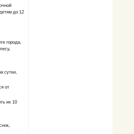
очной
детям до 12
те города,
лесу,
а сутки,
ся от
ть их 10
снок,