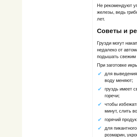
Не рекомендуют у
железы, ведь гриб
лет.
Советы и р
Грузди могут нака
недалеко от автом
подышать свежим 
При заготовке икр
для выведения
воду меняют;
груздь имеет с
горечи;
чтобы избежать
минут, слить в
горячий продук
для пикантного
розмарин, укро