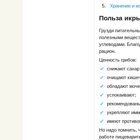
Хранение и и
Польза икры
Грузди питательны
полезными веществ
углеводами. Благо
рацион.
Ценность грибов:
снижают сахар 
очищают кишеч
обладают моче
успокаивают;
рекомендованы 
укрепляют имм
имеют противо
Но надо помнить, 
работе пищеварит