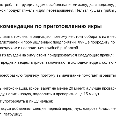
потреблять грузди людям с заболеваниями желудка и поджелуд
ной продукт тяжелый для переваривания. Нельзя кушать грибы 
екомендации по приготовлению икры
пливать токсины и радиацию, поэтому не стоит собирать их в чер
агистралей и промышленных предприятий. Лучше побродить по 
воздухом и насладиться грибной рыбалкой.
ы из груздей на зиму стоит придерживаться следующих правил:
 вредных веществ грибы замачивают в холодной воде с солью н
воеобразную горчинку, поэтому вымачивание помогает избавить
 интоксикации, грибы варят не менее 20 минут, а лучше провари
оду, налить новую, подсолить и проварить еще 15 минут;
т употреблять в пищу нельзя;
 вкуса добавляют специи: черный перец, лук, лавровый лист, че
п, петрушку;