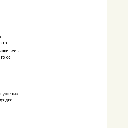
е
кта.
япки весь
то ее
, сушеных
ородке,