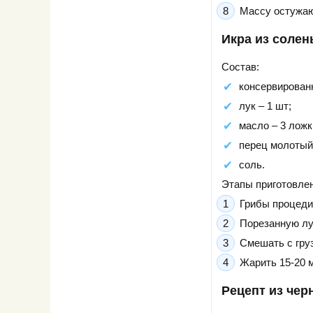
Массу остужаю
Икра из солен
Состав:
консервированн
лук – 1 шт;
масло – 3 ложк
перец молотый
соль.
Этапы приготовлен
Грибы процеди
Порезанную лу
Смешать с груз
Жарить 15-20 
Рецепт из чер