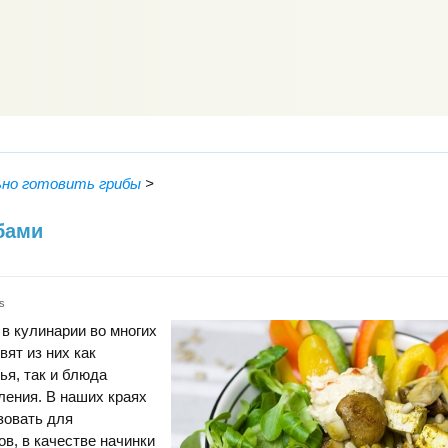
ьно готовить грибы
>
бами
s
в кулинарии во многих
вят из них как
я, так и блюда
ления. В наших краях
зовать для
ов, в качестве начинки