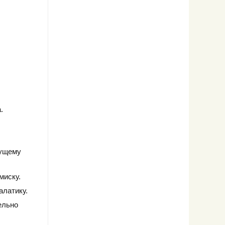
.
дущему
миску.
алатику.
ельно