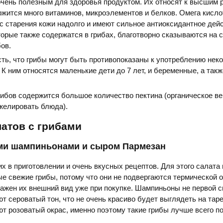
чень полезным для здоровья продуктом. Их относят к высшим р
ержится много витаминов, микроэлементов и белков. Омега кисл
 старения кожи надолго и имеют сильное антиоксидантное дейс
орые также содержатся в грибах, благотворно сказываются на 
бов.
ть, что грибы могут быть противопоказаны к употреблению нек
 К ним относятся маленькие дети до 7 лет, и беременные, а так
рибов содержится большое количество пектина (органическое в
желировать блюда).
атов с грибами
ми шампиньонами и сыром Пармезан
х в приготовлении и очень вкусных рецептов. Для этого салата
е свежие грибы, потому что они не подвергаются термической 
 важен их внешний вид уже при покупке. Шампиньоны не первой 
т сероватый тон, что не очень красиво будет выглядеть на таре
т розоватый окрас, именно поэтому такие грибы лучше всего п