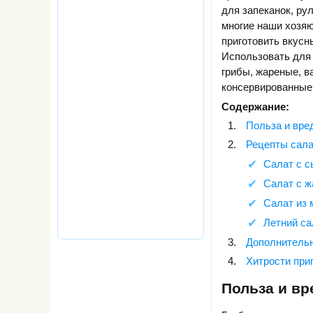
для запеканок, рул
многие наши хозяю
приготовить вкусн
Использовать для
грибы, жареные, в
консервированные 
Содержание:
Польза и вре
Рецепты сала
Салат с 
Салат с ж
Салат из 
Летний са
Дополнитель
Хитрости при
Польза и вр