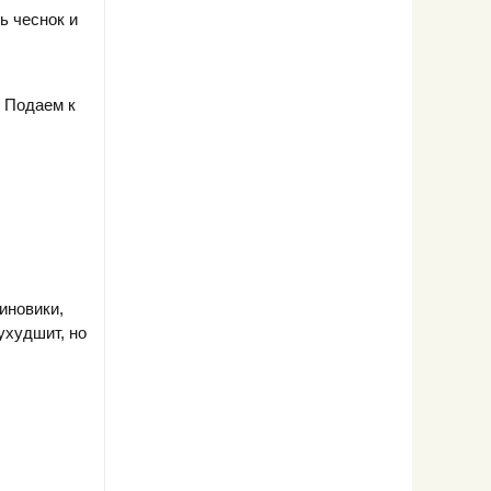
ь чеснок и
.
 Подаем к
иновики,
ухудшит, но