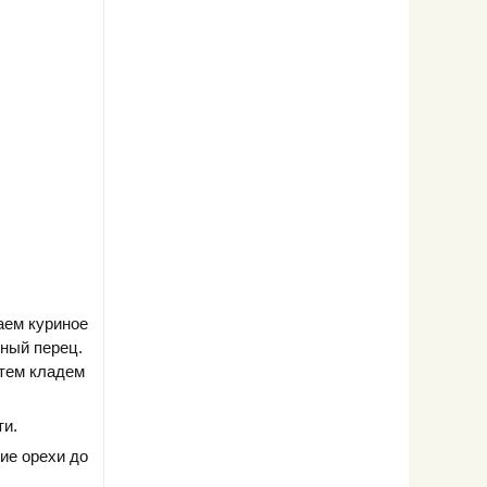
аем куриное
рный перец.
тем кладем
ти.
ие орехи до