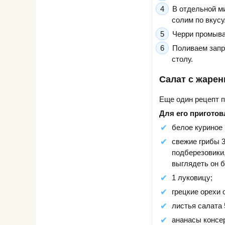
В отдельной м
солим по вкусу
Черри промыва
Поливаем запр
столу.
Салат с жарен
Еще один рецепт п
Для его приготов
белое куриное м
свежие грибы 3
подберезовики,
выглядеть он б
1 луковицу;
грецкие орехи 
листья салата 5
ананасы консе