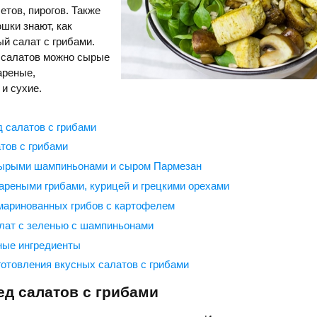
етов, пирогов. Также
шки знают, как
ый салат с грибами.
 салатов можно сырые
ареные,
и сухие.
д салатов с грибами
тов с грибами
сырыми шампиньонами и сыром Пармезан
ареными грибами, курицей и грецкими орехами
маринованных грибов с картофелем
лат с зеленью с шампиньонами
ные ингредиенты
готовления вкусных салатов с грибами
ед салатов с грибами