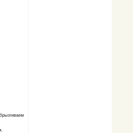
Сбрызгиваем
м.