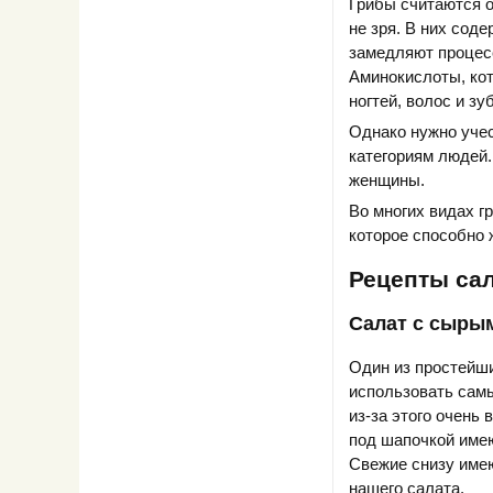
Грибы считаются о
не зря. В них сод
замедляют процесс
Аминокислоты, кот
ногтей, волос и зу
Однако нужно учес
категориям людей.
женщины.
Во многих видах г
которое способно 
Рецепты сал
Салат с сыры
Один из простейши
использовать самы
из-за этого очень
под шапочкой имею
Свежие снизу имею
нашего салата.