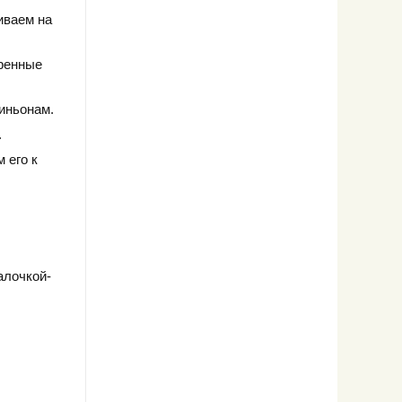
иваем на
аренные
иньонам.
.
 его к
алочкой-