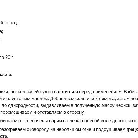
й перец;
а;
;
 20 г.;
масло.
авки, поскольку ей нужно настояться перед применением. Взбив
й и оливковым маслом. Добавляем соль и сок лимона, затем че
до однородности, выдавливаем в полученную массу чеснок, за
 перемешиваем и отставляем в сторону.
чищаем от пленочек и варим в слегка соленой воде до готовнос
разогреваем сковороду на небольшом огне и подсушиваем грецк
ата.