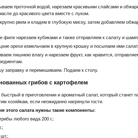
ываем проточной водой, нарезаем красивыми слайсами и обжар
асле до красивого цвета вместе с луком.
 крупно рвем и кладем в глубокую миску, затем добавляем обж
ое филе нарезаем кубиками и также отправляем к салату и шамп
цкие орехи измельчаем в крупную крошку и посыпаем ими салат
ваем лишнюю влагу и нарезаем фрукт, как нравится, отправляем
редиентам.
у заправку и перемешиваем. Подаем к столу.
инованных грибов с картофелем
 быстрый в приготовлении и ароматный салат, который станет п
им хозяйкам, если неожиданно нагрянули гости.
я этого салата нужны такие компоненты:
рибы любого вида 200 г.;
.;
шт.;