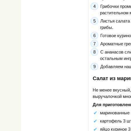
Грибочки пром
растительном м
Листья салата
грибы.
Готовое курин
Ароматные гре
С ананасов сли
остальным инг
Добавляем наш
Салат из мар
Не менее вкусный,
выручалочкой мног
Для приготовлени
маринованные г
картофель 3 шт
яйцо куриное 3 