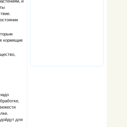
астениям, и
оты
твие.
состоянии
оторым
же кормящие
ещество,
 надо
обработке,
свежести
лке.
одойдут для