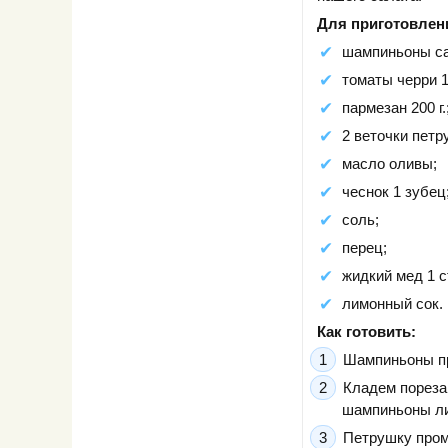
Для приготовлен
шампиньоны са
томаты черри 10
пармезан 200 г.
2 веточки петр
масло оливы;
чеснок 1 зубец
соль;
перец;
жидкий мед 1 ст
лимонный сок.
Как готовить:
Шампиньоны пр
Кладем пореза
шампиньоны ли
Петрушку пром