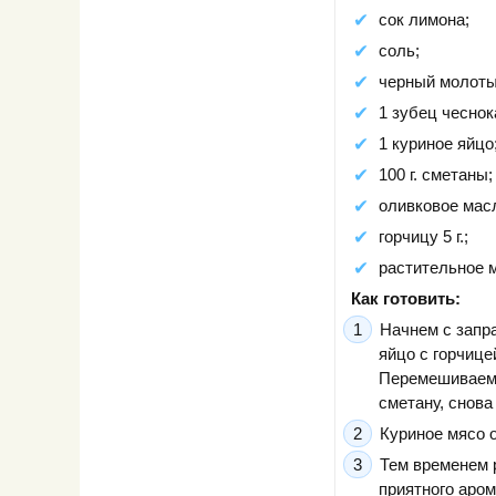
сок лимона;
соль;
черный молоты
1 зубец чеснок
1 куриное яйцо
100 г. сметаны;
оливковое масло
горчицу 5 г.;
растительное 
Как готовить:
Начнем с запр
яйцо с горчице
Перемешиваем 
сметану, снова
Куриное мясо о
Тем временем 
приятного аром