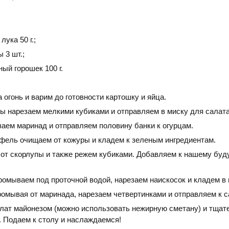
лука 50 г.;
 3 шт.;
ый горошек 100 г.
 огонь и варим до готовности картошку и яйца.
ы нарезаем мелкими кубиками и отправляем в миску для салата
ваем маринад и отправляем половину банки к огурцам.
фель очищаем от кожуры и кладем к зеленым ингредиентам.
от скорлупы и также режем кубиками. Добавляем к нашему бу
ромываем под проточной водой, нарезаем наискосок и кладем в 
ромывая от маринада, нарезаем четвертинками и отправляем к с
лат майонезом (можно использовать нежирную сметану) и тщат
 Подаем к столу и наслаждаемся!