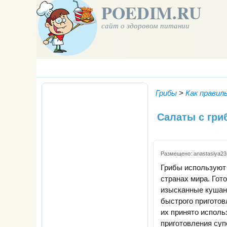
POEDIM.RU
сайт о здоровом питании
Грибы
>
Как правил
Салаты с гри
Размещено:
anastasiya23
Грибы используют 
странах мира. Гото
изысканные кушань
быстрого приготов
их принято исполь
приготовления суп