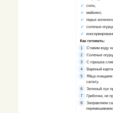
соль;
майонез;
перья зеленого 
соленые огурцы
консервированн
Как готовить:
Ставим воду на
Соленые огурц
С горошка сли
Вареный карто
Яйца очищаем 
салату.
Зеленый лук п
Грибочки, не п
Заправляем са
перемешиваем.