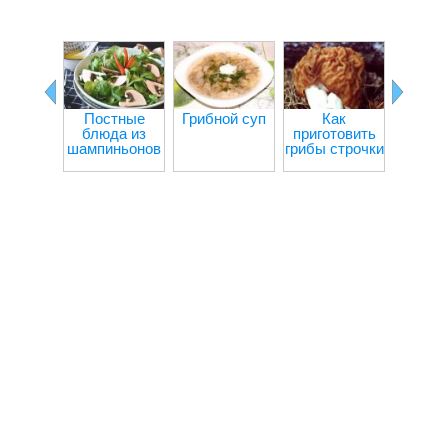
Постные
Грибной суп
Как
Ка
блюда из
приготовить
пригот
шампиньонов
грибы строчки
шампи