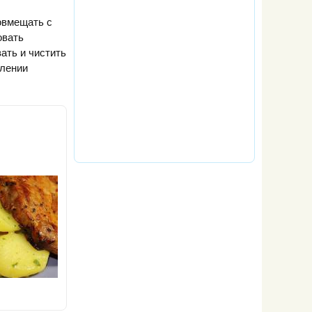
овмещать с
овать
ать и чистить
влении