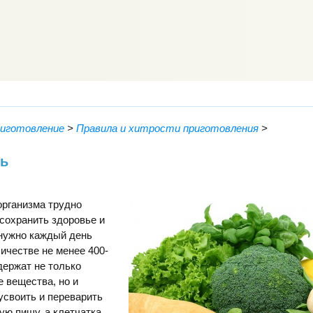
риготовление
>
Правила и хитрости приготовления
>
нь
организма трудно
сохранить здоровье и
 нужно каждый день
личестве не менее 400-
держат не только
 вещества, но и
усвоить и переварить
ю пищу, а клетчатка