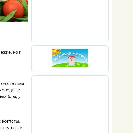
ежие, но и
люда такими
 холодные
ных блюд.
 котлеты,
выступать в