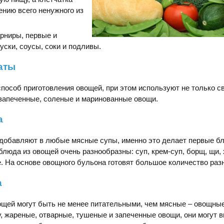
нию всего ненужного из
арниры, первые и
уски, соусы, соки и подливы.
аты
особ приготовления овощей, при этом используют не только св
 запеченные, соленые и маринованные овощи.
а
добавляют в любые мясные супы, именно это делает первые б
люда из овощей очень разнообразны: суп, крем-суп, борщ, щи,
е. На основе овощного бульона готовят большое количество раз
а
ощей могут быть не менее питательными, чем мясные – овощные
гу, жареные, отварные, тушеные и запеченные овощи, они могут 