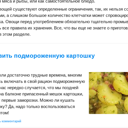
я мяса и рыбы, или как самостоятельное блюдо.
вощей существуют определенные ограничения, так, их нельзя с
ми, а слишком большое количество клетчатки может спровоцир
ка. Овощи перед употреблением обязательно тщательно промыв
 все правила их хранения. Все, что вы еще не знаете о пригото
в этом разделе.
овить подмороженную картошку
были достаточно трудные времена, многим
ь включать в свой рацион подмороженную
йчас нередко случается, что мы поздней
на балконе припасенный мешок картошки,
 первые заморозки. Можно ли кушать
у? Да, надо только воспользоваться
том!
ь комментарий