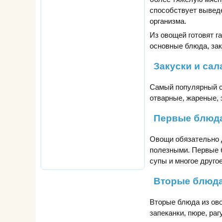
способствует выведе
организма.
Из овощей готовят г
основные блюда, зак
Закуски и сал
Самый популярный сп
отварные, жареные,
Первые блюд
Овощи обязательно 
полезными. Первые б
супы и многое друго
Вторые блюд
Вторые блюда из ов
запеканки, пюре, ра