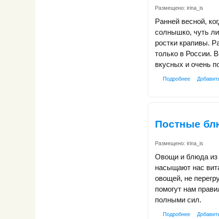
Размещено:
irina_is
Ранней весной, ко
солнышко, чуть л
ростки крапивы. Р
только в России. 
вкусных и очень п
Подробнее
Добавит
Постные бл
Размещено:
irina_is
Овощи и блюда из
насыщают нас вит
овощей, не перег
помогут нам прави
полными сил.
Подробнее
Добавит