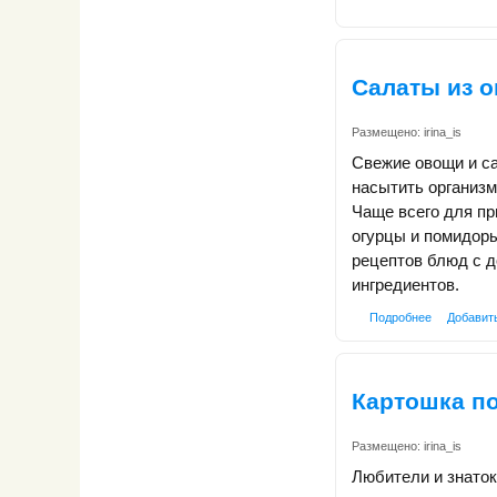
Салаты из 
Размещено:
irina_is
Свежие овощи и са
насытить организ
Чаще всего для пр
огурцы и помидоры
рецептов блюд с 
ингредиентов.
Подробнее
Добавит
Картошка п
Размещено:
irina_is
Любители и знаток