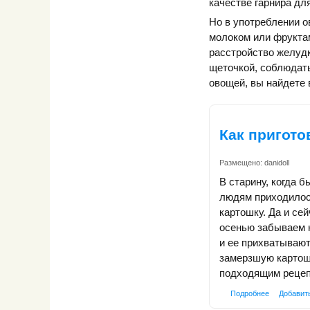
качестве гарнира дл
Но в употреблении о
молоком или фрукта
расстройство желуд
щеточкой, соблюдать
овощей, вы найдете 
Как пригот
Размещено:
danidoll
В старину, когда 
людям приходилос
картошку. Да и се
осенью забываем 
и ее прихватывают
замерзшую картошк
подходящим рецеп
Подробнее
Добавит