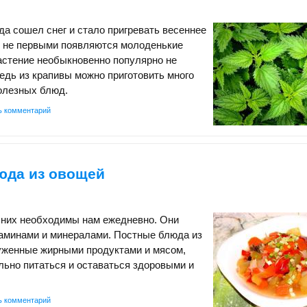
гда сошел снег и стало пригревать весеннее
и не первыми появляются молоденькие
астение необыкновенно популярно не
Ведь из крапивы можно приготовить много
олезных блюд.
ь комментарий
юда из овощей
 них необходимы нам ежедневно. Они
аминами и минералами. Постные блюда из
руженные жирными продуктами и мясом,
льно питаться и оставаться здоровыми и
ь комментарий