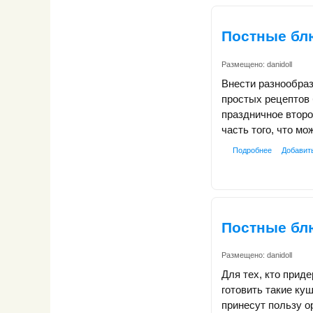
Постные бл
Размещено:
danidoll
Внести разнообраз
простых рецептов 
праздничное второ
часть того, что мо
Подробнее
Добавит
Постные бл
Размещено:
danidoll
Для тех, кто прид
готовить такие ку
принесут пользу о