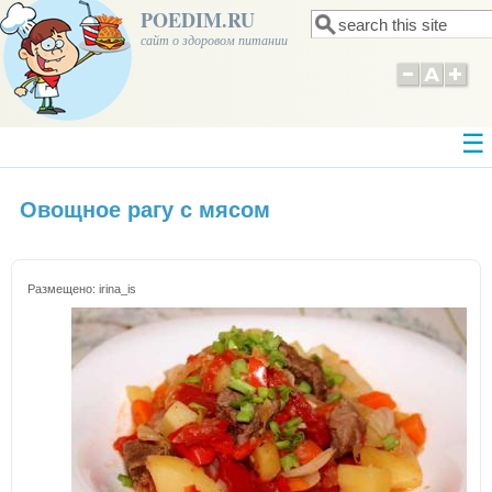
POEDIM.RU
Поиск
Форма поиска
сайт о здоровом питании
Овощное рагу с мясом
Размещено:
irina_is