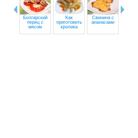
Болгарский
Как
Свинина с
Гов
перец с
приготовить
ананасами
кот
мясом
кролика