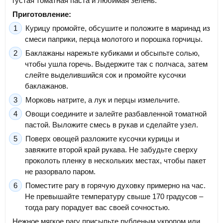
густая томатная паста и любимая зелень.
Приготовление:
Курицу промойте, обсушите и положите в маринад из
смеси паприки, перца молотого и порошка горчицы.
Баклажаны нарежьте кубиками и обсыпьте солью,
чтобы ушла горечь. Выдержите так с полчаса, затем
слейте выделившийся сок и промойте кусочки
баклажанов.
Морковь натрите, а лук и перцы измельчите.
Овощи соедините и залейте разбавленной томатной
пастой. Выложите смесь в рукав и сделайте узел.
Поверх овощей разложите кусочки курицы и
завяжите второй край рукава. Не забудьте сверху
проколоть пленку в нескольких местах, чтобы пакет
не разорвало паром.
Поместите рагу в горячую духовку примерно на час.
Не превышайте температуру свыше 170 градусов –
тогда рагу порадует вас своей сочностью.
Нежное мягкое рагу присыпьте рубленым укропом или