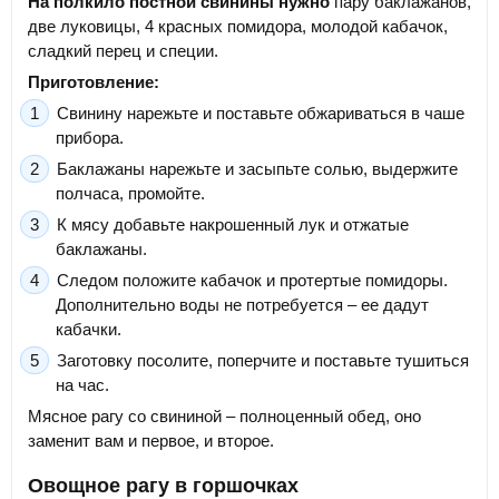
На полкило постной свинины нужно
пару баклажанов,
две луковицы, 4 красных помидора, молодой кабачок,
сладкий перец и специи.
Приготовление:
Свинину нарежьте и поставьте обжариваться в чаше
прибора.
Баклажаны нарежьте и засыпьте солью, выдержите
полчаса, промойте.
К мясу добавьте накрошенный лук и отжатые
баклажаны.
Следом положите кабачок и протертые помидоры.
Дополнительно воды не потребуется – ее дадут
кабачки.
Заготовку посолите, поперчите и поставьте тушиться
на час.
Мясное рагу со свининой – полноценный обед, оно
заменит вам и первое, и второе.
Овощное рагу в горшочках