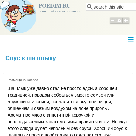
POEDIM.RU
Поиск
Форма поиска
сайт о здоровом питании
Соус к шашлыку
Размещено:
keshaa
Шашлык уже давно стал не просто едой, а хорошей
традицией, поводом собраться вместе семьей или
дружной компанией, насладиться вкусной пищей,
общением и свежим воздухом на лоне природы.
Ароматное мясо с аппетитной корочкой и
непередаваемым запахом дымка нравится всем. Но вкус
этого блюда будет неполным без соуса. Хороший соус к
шашлыку просто необходим, он сделает его вкус