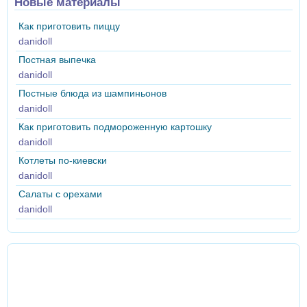
Новые материалы
Как приготовить пиццу
danidoll
Постная выпечка
danidoll
Постные блюда из шампиньонов
danidoll
Как приготовить подмороженную картошку
danidoll
Котлеты по-киевски
danidoll
Салаты с орехами
danidoll