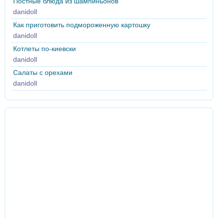
Постные блюда из шампиньонов
danidoll
Как приготовить подмороженную картошку
danidoll
Котлеты по-киевски
danidoll
Салаты с орехами
danidoll