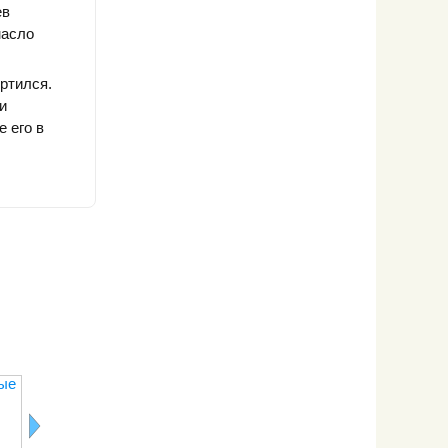
ев
масло
ортился.
и
 его в
ые
Яйца
Кунжутное
Шпик
страусиные
масло