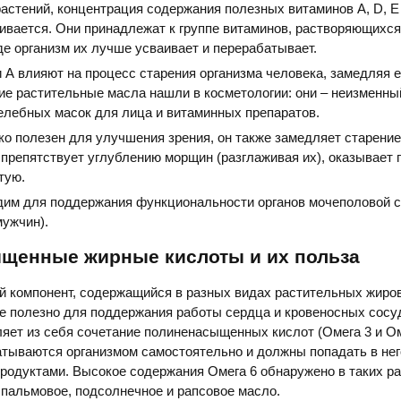
астений, концентрация содержания полезных витаминов А, D, Е
ивается. Они принадлежат к группе витаминов, растворяющихся 
де организм их лучше усваивает и перерабатывает.
 А влияют на процесс старения организма человека, замедляя е
е растительные масла нашли в косметологии: они – неизменны
елебных масок для лица и витаминных препаратов.
ко полезен для улучшения зрения, он также замедляет старение
 препятствует углублению морщин (разглаживая их), оказывает 
тую.
дим для поддержания функциональности органов мочеполовой с
мужчин).
щенные жирные кислоты и их польза
 компонент, содержащийся в разных видах растительных жиров
ие полезно для поддержания работы сердца и кровеносных сосу
яет из себя сочетание полиненасыщенных кислот (Омега 3 и Ом
тываются организмом самостоятельно и должны попадать в нег
родуктами. Высокое содержания Омега 6 обнаружено в таких р
, пальмовое, подсолнечное и рапсовое масло.