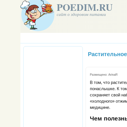
POEDIM.RU
сайт о здоровом питании
Растительное
Размещено:
ArinaR
В том, что растит
понаслышке. К том
сохраняет свой на
«холодного» отжим
медицине.
Чем полезн