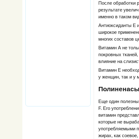
После обработки р
результате увелич
именно в таком ви
Антиоксиданты Е и
широкое применени
многих составов ц
Витамин А не толь
покровных тканей,
влияние на слизис
Витамин Е необхо
у женщин, так и у 
Полиненасы
Еще один полезный
F. Его употреблен
витамин представл
которые не выраба
употребляемыми п
жирах, как соевое