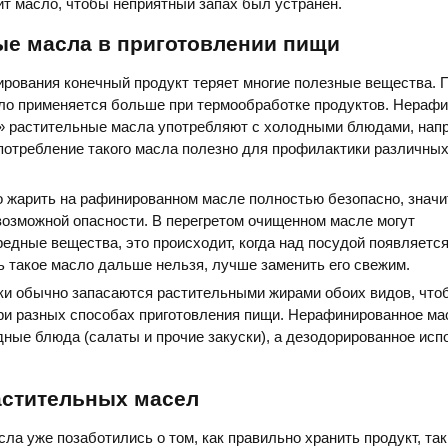
ит масло, чтобы неприятный запах был устранен.
ые масла в приготовлении пищи
рования конечный продукт теряет многие полезные вещества. 
сло применяется больше при термообработке продуктов. Нераф
» растительные масла употребляют с холодными блюдами, нап
потребление такого масла полезно для профилактики различны
то жарить на рафинированном масле полностью безопасно, значи
возможной опасности. В перегретом очищенном масле могут
едные вещества, это происходит, когда над посудой появляетс
 такое масло дальше нельзя, лучше заменить его свежим.
ки обычно запасаются растительными жирами обоих видов, что
ри разных способах приготовления пищи. Нерафинированное ма
ные блюда (салаты и прочие закуски), а дезодорированное исп
астительных масел
ла уже позаботились о том, как правильно хранить продукт, так