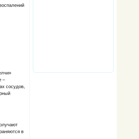
 воспалений
елчи»
е –
ах сосудов,
ирный
получают
храняются в