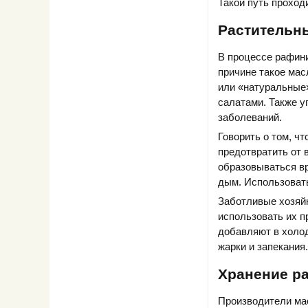
Такой путь проход
Растительн
В процессе рафини
причине такое ма
или «натуральные
салатами. Также у
заболеваний.
Говорить о том, ч
предотвратить от 
образовываться вр
дым. Использовать
Заботливые хозяй
использовать их п
добавляют в холод
жарки и запекания.
Хранение р
Производители мас