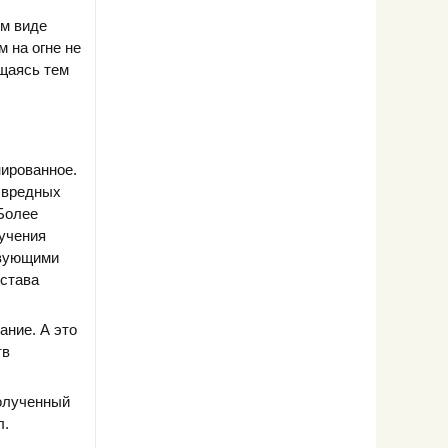
ом виде
м на огне не
ащаясь тем
ированное.
т вредных
Более
лучения
твующими
остава
ание. А это
тв
полученный
л.