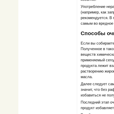
Употребление нер
(например, как зап
рекомендуется. В 
самым во вредное
Способы оч
Если вы собирает
Полученное в тако
веществ химическ
применяемый сегод
продукта лежит в
растворению жиров
масла.
Далее следует сам
значит, что без р
избавиться не пол
Последний этап оч
продукт избавляет