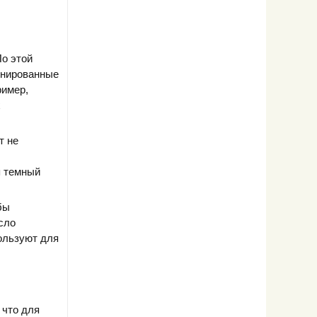
По этой
инированные
ример,
х
т не
я темный
бы
сло
ользуют для
 что для