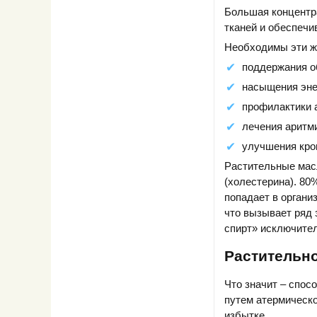
Большая концентр
тканей и обеспеч
Необходимы эти ж
поддержания о
насыщения энер
профилактики 
лечения аритм
улучшения кро
Растительные мас
(холестерина). 80
попадает в органи
что вызывает ряд 
спирт» исключител
Растительн
Что значит – спос
путем атермическо
избытке.