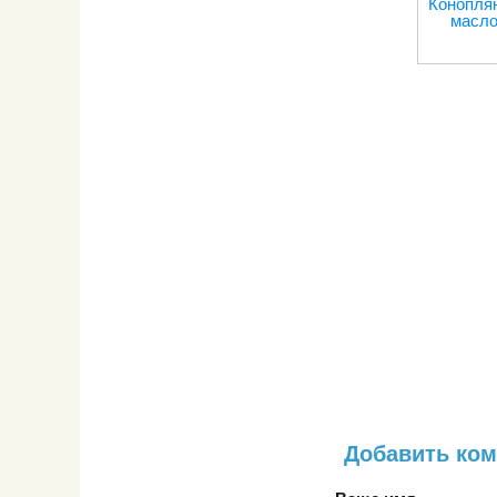
Конопля
масл
Добавить ко