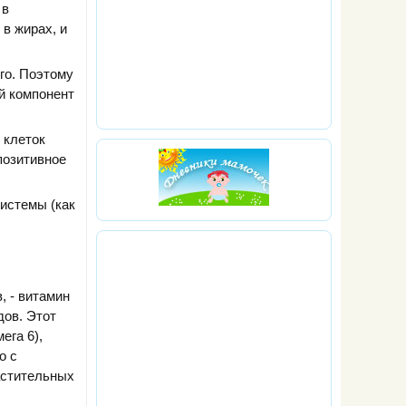
 в
в жирах, и
го. Поэтому
й компонент
 клеток
позитивное
истемы (как
, - витамин
дов. Этот
ега 6),
о с
астительных