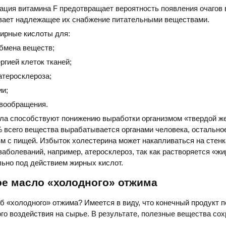
ация витамина F предотвращает вероятность появления очагов
ивает надлежащее их снабжение питательными веществами.
ирные кислоты для:
бмена веществ;
гией клеток тканей;
атеросклероза;
ии;
вообращения.
ла способствуют понижению выработки организмом «твердой ж
% всего вещества вырабатывается органами человека, остально
зм с пищей. Избыток холестерина может накапливаться на стенк
заболеваний, например, атеросклероз, так как растворяется «ж
ьно под действием жирных кислот.
ое масло «холодного» отжима
об «холодного» отжима? Имеется в виду, что конечный продукт 
го воздействия на сырье. В результате, полезные вещества со