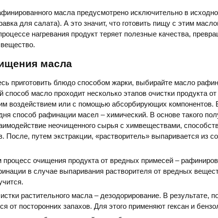
афинированного масла предусмотрено исключительно в исходн
равка для салата). А это значит, что готовить пищу с этим масло
процессе нагревания продукт теряет полезные качества, превр
 вещество.
ищения масла
есь приготовить блюдо способом жарки, выбирайте масло рафин
й способ масло проходит несколько этапов очистки продукта о
им воздействием или с помощью абсорбирующих компонентов. 
ня способ рафинации масел – химический. В основе такого по
заимодействие неочищенного сырья с химвеществами, способс
. После, путем экстракции, «растворитель» выпаривается из с
 процесс очищения продукта от вредных примесей – рафиниров
афинации в случае выпаривания растворителя от вредных вещес
учится.
истки растительного масла – дезодорирование. В результате, 
ся от посторонних запахов. Для этого применяют гексан и бензо