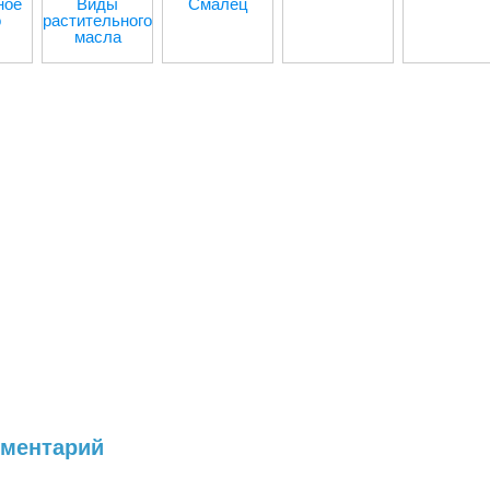
ное
Виды
Смалец
о
растительного
масла
мментарий