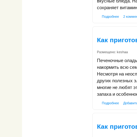
вкусные блюда. На
сохраняет витамин
Подробнее
2 комме
Как пригото
Размещено:
keshaa
Печеночные оладьи
накормить всю се
Несмотря на неосп
других полезных э
многие не любят э
запаха и особенно
Подробнее
Добавит
Как пригото