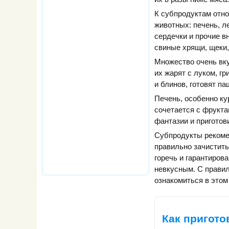
К субпродуктам отно
животных: печень, л
сердечки и прочие в
свиные хрящи, щеки,
Множество очень вку
их жарят с луком, г
и блинов, готовят па
Печень, особенно ку
сочетается с фрукта
фантазии и приготов
Субпродукты рекоме
правильно зачистить
горечь и гарантиров
невкусным. С прави
ознакомиться в этом
Как пригото