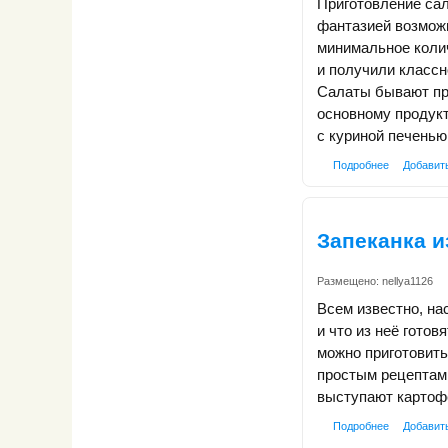
Приготовление сал
фантазией возмож
минимальное коли
и получили классно
Салаты бывают про
основному продукт
с куриной печенью
Подробнее
Добавит
Запеканка и
Размещено:
nellya1126
Всем известно, на
и что из неё гото
можно приготовить 
простым рецептам
выступают картофе
Подробнее
Добавит