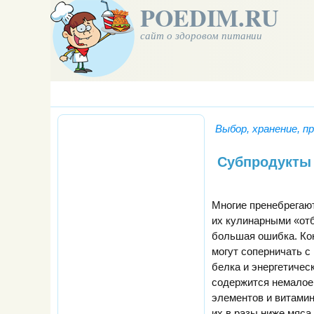
POEDIM.RU
сайт о здоровом питании
Выбор, хранение, п
Субпродукты
Многие пренебрегают
их кулинарными «отб
большая ошибка. Ко
могут соперничать с
белка и энергетическ
содержится немалое
элементов и витамин
их в разы ниже мяса.