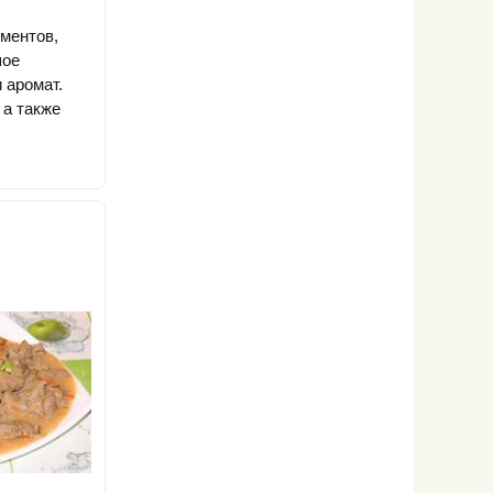
ментов,
шое
 аромат.
 а также