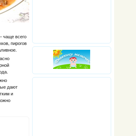
– чаще всего
ков, пирогов
аливное.
расно
рной
юда.
жно
рые дают
тким и
можно