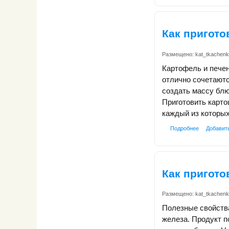
Как пригото
Размещено:
kat_tkachen
Картофель и пече
отлично сочетаютс
создать массу блю
Приготовить карт
каждый из которых
Подробнее
Добавит
Как пригото
Размещено:
kat_tkachen
Полезные свойства
железа. Продукт п