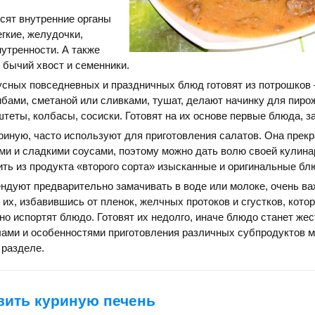
сят внутренние органы
егкие, желудочки,
нутренности. А также
 бычий хвост и семенники.
сных повседневных и праздничных блюд готовят из потрошков 
рибами, сметаной или сливками, тушат, делают начинку для пирож
штеты, колбасы, сосиски. Готовят на их основе первые блюда, з
риную, часто используют для приготовления салатов. Она прек
ми и сладкими соусами, поэтому можно дать волю своей кулина
ить из продукта «второго сорта» изысканные и оригинальные бл
ндуют предварительно замачивать в воде или молоке, очень ва
 их, избавившись от пленок, желчных протоков и сгустков, кото
ано испортят блюдо. Готовят их недолго, иначе блюдо станет жес
лами и особенностями приготовления различных субпродуктов 
 разделе.
вить куриную печень