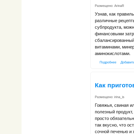
Размещено:
ArinaR
Узнав, как правил
различные рецепты
субпродукта, мож
финансовыми затр
сбалансированный
витаминами, мине
аминокислотами.
Подробнее
Добавит
Как пригото
Размещено:
irina_is
Говяжья, свиная и
полезный продукт,
просто обязательн
так вкусно, что о
сочной печенью и 