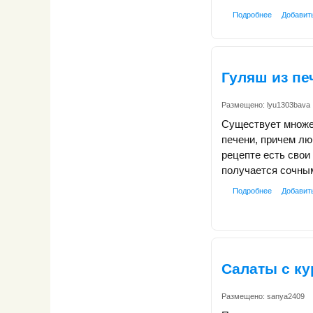
Подробнее
Добавит
Гуляш из пе
Размещено:
lyu1303bava
Существует множе
печени, причем лю
рецепте есть свои
получается сочным
Подробнее
Добавит
Салаты с к
Размещено:
sanya2409