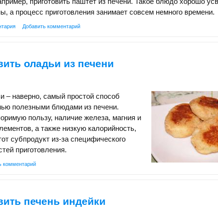
пример, приготовить паштет из печени. Такое блюдо хорошо ус
ы, а процесс приготовления занимает совсем немного времени.
нтария
Добавить комментарий
вить оладьи из печени
 – наверно, самый простой способ
мью полезными блюдами из печени.
оримую пользу, наличие железа, магния и
лементов, а также низкую калорийность,
тот субпродукт из-за специфического
стей приготовления.
ь комментарий
вить печень индейки