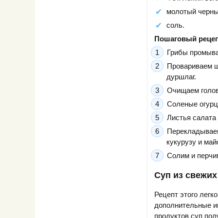
молотый черны
соль.
Пошаговый рецеп
Грибы промыва
Провариваем ш
дуршлаг.
Очищаем голов
Соленые огурц
Листья салата
Перекладываем
кукурузу и май
Солим и перчи
Суп из свежи
Рецепт этого легк
дополнительные ин
продуктов суп пол