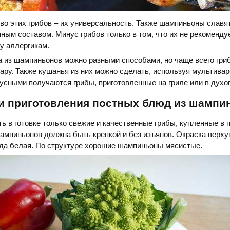
во этих грибов – их универсальность. Также шампиньоны славя
ным составом. Минус грибов только в том, что их не рекоменду
у аллергикам.
 из шампиньонов можно разными способами, но чаще всего гриб
пару. Также кушанья из них можно сделать, используя мультива
усными получаются грибы, приготовленные на гриле или в духо
и приготовления постных блюд из шампи
ь в готовке только свежие и качественные грибы, купленные в
ампиньонов должна быть крепкой и без изъянов. Окраска верху
гда белая. По структуре хорошие шампиньоны мясистые.