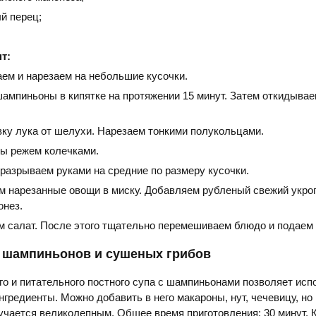
й перец;
т:
ем и нарезаем на небольшие кусочки.
ампиньоны в кипятке на протяжении 15 минут. Затем откидывае
ку лука от шелухи. Нарезаем тонкими полукольцами.
ы режем колечками.
 разрываем руками на средние по размеру кусочки.
 нарезанные овощи в миску. Добавляем рубленый свежий укроп
онез.
м салат. После этого тщательно перемешиваем блюдо и подаем к
х шампиньонов и сушеных грибов
ого и питательного постного супа с шампиньонами позволяет исп
гредиенты. Можно добавить в него макароны, нут, чечевицу, но 
учается великолепным. Общее время приготовления: 30 минут. 