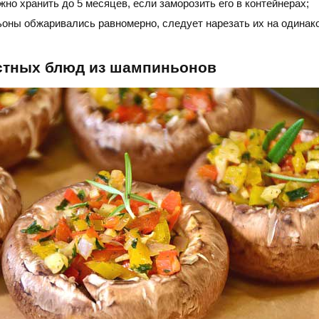
жно хранить до 5 месяцев, если заморозить его в контейнерах;
оны обжаривались равномерно, следует нарезать их на одинак
стных блюд из шампиньонов