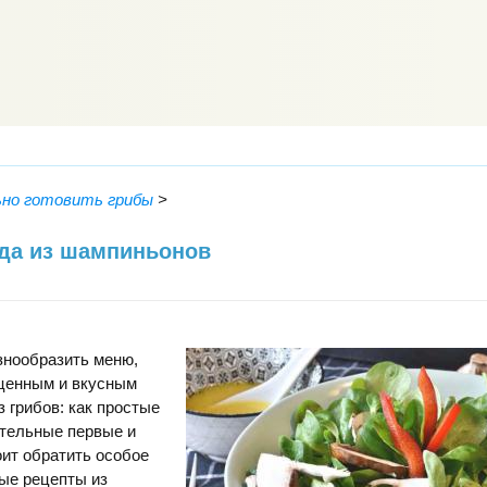
ьно готовить грибы
>
да из шампиньонов
знообразить меню,
оценным и вкусным
з грибов: как простые
тательные первые и
ит обратить особое
ые рецепты из