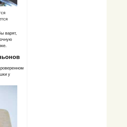
тся
ется
ы варят,
рочную
вке.
ньонов
 проверенном
шки у