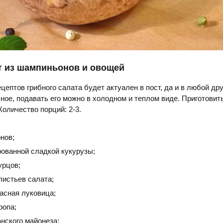
т из шампиньонов и овощей
цептов грибного салата будет актуален в пост, да и в любой дру
ое, подавать его можно в холодном и теплом виде. Приготовит
 Количество порций: 2-3.
нов;
рованной сладкой кукурузы;
урцов;
 листьев салата;
асная луковица;
ропа;
анского майонеза;