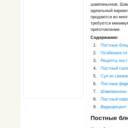
шампиньонов. Шам
идеальный вариант,
продаются во мног
требуется минимум
приготовления.
Содержание:
Постные блюд
Особенности 
Рецепты пост
Постный сала
Суп из свежи
Постные фар
Шампиньоны 
Постный пиро
Видеорецепт
Постные блю