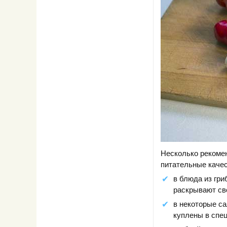
Несколько рекоме
питательные каче
в блюда из гр
раскрывают сво
в некоторые с
куплены в спе