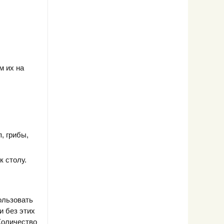
м их на
, грибы,
 столу.
ользовать
и без этих
Количество