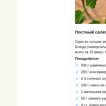
Постный сала
Один из лучших ре
Блюдо универсальн
всего за 15 минут.
Понадобится:
500 г шампиньо
250 г консерви
2-3 соленых ог
100 г смеси из
1 маленькая кр
50 г свежего ук
4 ст. ложки вег