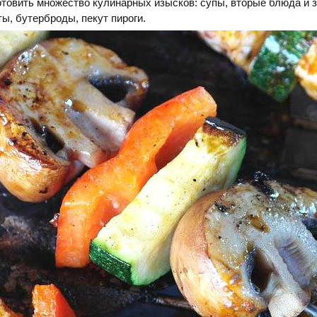
отовить множество кулинарных изысков: супы, вторые блюда и з
ы, бутерброды, пекут пироги.