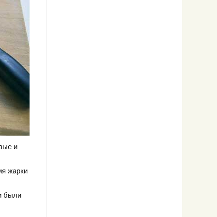
вые и
мя жарки
и были