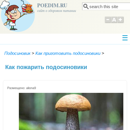
POEDIM.RU
Поиск
Форма поиска
сайт о здоровом питании
Подосиновик
>
Как приготовить подосиновики
>
Как пожарить подосиновики
Размещено:
aliona9