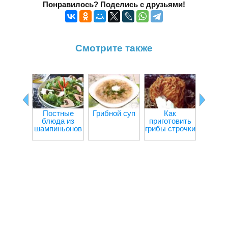
Понравилось? Поделись с друзьями!
Смотрите также
Постные
Грибной суп
Как
Ка
блюда из
приготовить
пригот
шампиньонов
грибы строчки
шампи