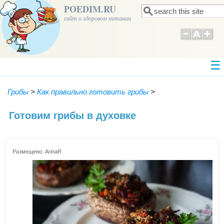
POEDIM.RU
Поиск
Форма поиска
сайт о здоровом питании
Грибы
>
Как правильно готовить грибы
>
Готовим грибы в духовке
Размещено:
ArinaR