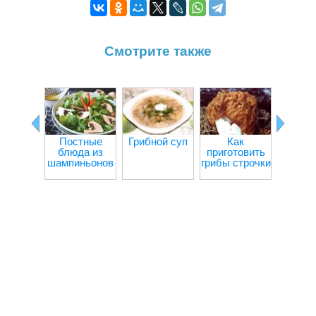
Смотрите также
Постные
Грибной суп
Как
Ка
блюда из
приготовить
пригот
шампиньонов
грибы строчки
шампи