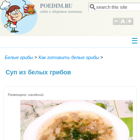
POEDIM.RU
Поиск
Форма поиска
сайт о здоровом питании
Белые грибы
>
Как готовить белые грибы
>
Суп из белых грибов
Размещено:
savelova1