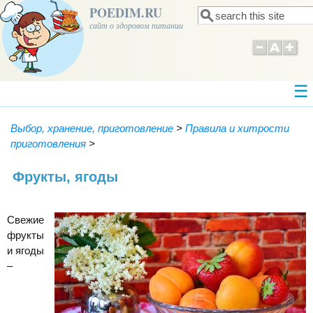
POEDIM.RU
Поиск
Форма поиска
сайт о здоровом питании
Выбор, хранение, приготовление
>
Правила и хитрости
приготовления
>
Фрукты, ягоды
Свежие
фрукты
и ягоды
–