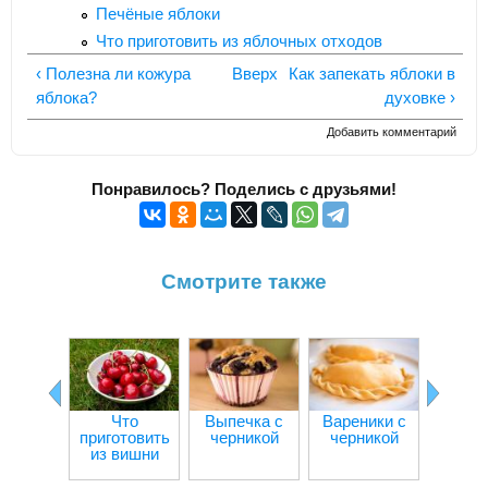
Печёные яблоки
Что приготовить из яблочных отходов
‹ Полезна ли кожура
Вверх
Как запекать яблоки в
яблока?
духовке ›
Добавить комментарий
Понравилось? Поделись с друзьями!
Смотрите также
Что
Выпечка с
Вареники с
Пиро
приготовить
черникой
черникой
черн
из вишни