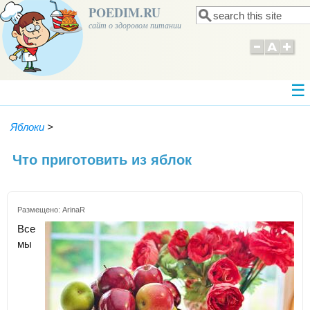
POEDIM.RU
Поиск
Форма поиска
сайт о здоровом питании
Яблоки
>
Что приготовить из яблок
Размещено:
ArinaR
Все
мы