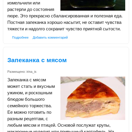
измельчили или
растерли до состояния
пюре. Это прекрасно сбалансированная и полезная еда.
Постная запеканка хорошо насытит, не оставит чувства
тяжести и надолго сохранит чувство приятной сытости.
Подробнее
Добавить комментарий
Запеканка с мясом
Размещено:
irina_is
Запеканка с мясом
может стать и вкусным
ужином, и роскошным
блюдом большого
семейного торжества.
Ее можно готовить по
разным рецептам, с
любым мясом и птицей. Основой послужат крупы,
макаронные изделия или привычный картофель. На