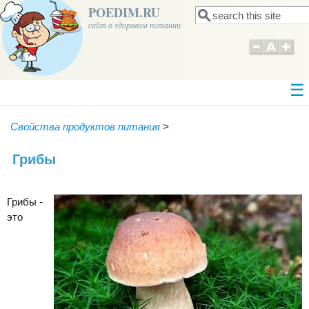
POEDIM.RU
Поиск
Форма поиска
сайт о здоровом питании
Свойства продуктов питания
>
Грибы
Грибы -
это