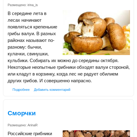
Размещено:
irina_is
В середине лета в
лесах начинают
появляться крепенькие
грибы валуи. В разных
районах называют по-
разному: бычки,
кулачки, свинушки,
кульбики. Собирать их можно до середины октября.
Некоторые неопытные грибники обходят валуи стороной,
или кладут в корзинку, когда лес не радует обилием
других грибов. И совершенно напрасно.
Подробнее
Добавить комментарий
Сморчки
Размещено:
ArinaR
Российские грибники