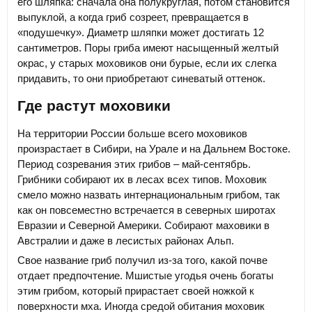
его шляпка: сначала она полукруглая, потом становится
выпуклой, а когда гриб созреет, превращается в
«подушечку». Диаметр шляпки может достигать 12
сантиметров. Поры гриба имеют насыщенный желтый
окрас, у старых моховиков они бурые, если их слегка
придавить, то они приобретают синеватый оттенок.
Где растут моховики
На территории России больше всего моховиков
произрастает в Сибири, на Урале и на Дальнем Востоке.
Период созревания этих грибов – май-сентябрь.
Грибники собирают их в лесах всех типов. Моховик
смело можно назвать интернациональным грибом, так
как он повсеместно встречается в северных широтах
Евразии и Северной Америки. Собирают маховики в
Австралии и даже в лесистых районах Альп.
Свое название гриб получил из-за того, какой почве
отдает предпочтение. Мшистые угодья очень богаты
этим грибом, который прирастает своей ножкой к
поверхности мха. Иногда средой обитания моховик