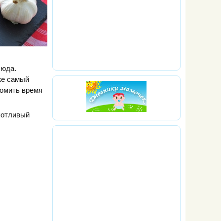
люда.
же самый
номить время
потливый