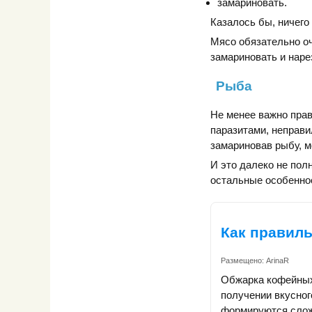
замариновать.
Казалось бы, ничего
Мясо обязательно оч
замариновать и наре
Рыба
Не менее важно прав
паразитами, неправи
замариновав рыбу, м
И это далеко не пол
остальные особеннос
Как правил
Размещено:
ArinaR
Обжарка кофейных
получении вкусног
формируются слож