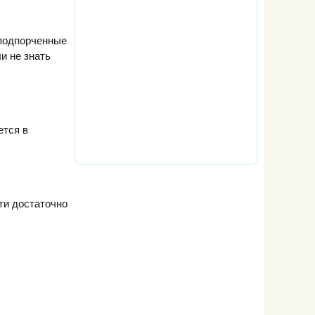
 подпорченные
и не знать
ется в
ти достаточно