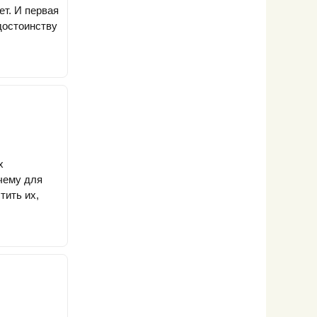
ет. И первая
достоинству
х
чему для
тить их,