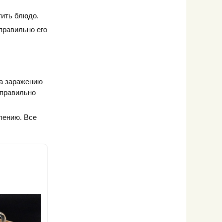
тить блюдо.
правильно его
на заражению
 правильно
влению. Все