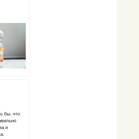
ь бы, что
равильно
ва и
а.