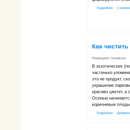
Подробнее
1 комме
Как чистить
Размещено:
musakova
В экзотических (п
частенько упомина
это не продукт, ск
украшение парковы
красиво цветет, а 
Осенью начинаетс
коричневые плоды
Подробнее
Добавит