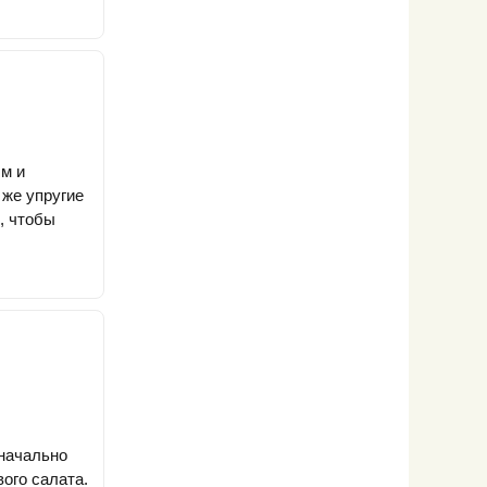
м и
 же упругие
, чтобы
значально
ого салата.