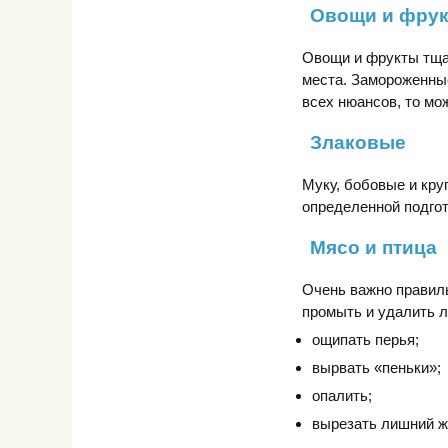
Овощи и фру
Овощи и фрукты тщат
места. Замороженные
всех нюансов, то мо
Злаковые
Муку, бобовые и кру
определенной подгот
Мясо и птица
Очень важно правиль
промыть и удалить л
ощипать перья;
вырвать «пеньки»;
опалить;
вырезать лишний ж