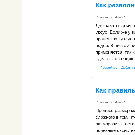
Как развод
Размещено:
ArinaR
Для закатывания о
уксус. Если же у в
процентная уксусн
водой. В чистом в
применяется, так к
сделать эссенцию
Подробнее
Добавит
Как правиль
Размещено:
ArinaR
Процесс разморажи
сложного в том, ч
разморозить тесто,
полезные свойства