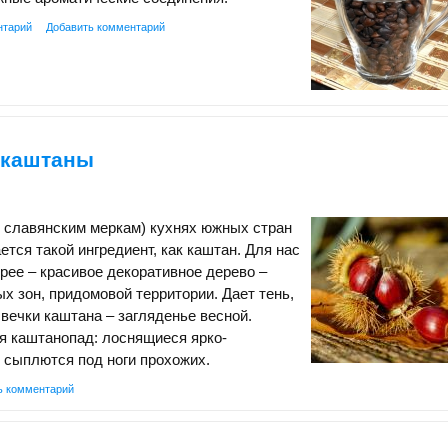
нтарий
Добавить комментарий
 каштаны
о славянским меркам) кухнях южных стран
ется такой ингредиент, как каштан. Для нас
орее – красивое декоративное дерево –
х зон, придомовой территории. Дает тень,
свечки каштана – загляденье весной.
я каштанопад: лоснящиеся ярко-
 сыплются под ноги прохожих.
ь комментарий