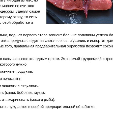
ть ни один из них, но
в многие не считают
оцессом, уделяя самое
орому этапу, то есть
ловой обработке и
.
льно, ведь от первого этапа зависит больше половины успеха б
овка продукта сведет на «нет» все ваши усилия, и испортит да
ме того, правильная предварительная обработка позволит сэко
ов называют еще холодным цехом. Это самый трудоемкий и кро
которого нужно:
оженные продукты;
и почистить;
о лишнего и ненужного;
ть (каши, бобовые, мука);
 и замариновать (мясо и рыба).
ктов нуждается в особой предварительной обработке.