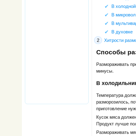
В холодной
В микровол
В мультива
В духовке
Хитрости разм
Способы ра
Размораживать пр
минусы.
В холодильни
Температура должн
разморозилось, по
приготовление нуж
Кусок мяса должен
Продукт лучше пол
Размораживать мяс