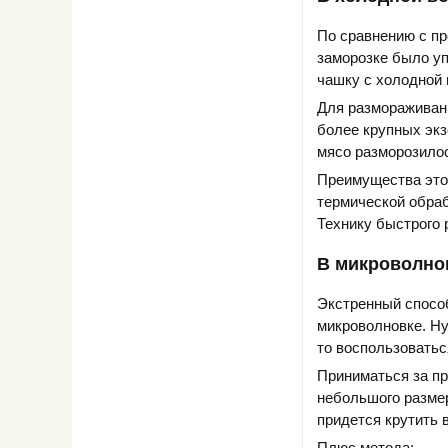
По сравнению с п
заморозке было упа
чашку с холодной 
Для размораживани
более крупных экз
мясо разморозило
Преимущества этог
термической обраб
Технику быстрого 
В микроволно
Экстренный способ
микроволновке. Ну
то воспользовать
Приниматься за пр
небольшого размера
придется крутить 
Плюс метода: