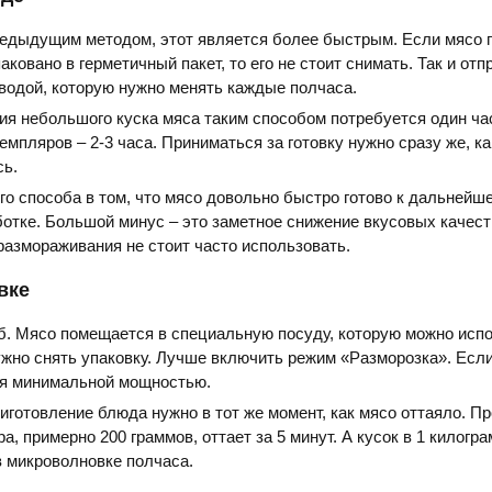
редыдущим методом, этот является более быстрым. Если мясо 
ковано в герметичный пакет, то его не стоит снимать. Так и отп
водой, которую нужно менять каждые полчаса.
я небольшого куска мяса таким способом потребуется один час
емпляров – 2-3 часа. Приниматься за готовку нужно сразу же, ка
сь.
о способа в том, что мясо довольно быстро готово к дальнейш
отке. Большой минус – это заметное снижение вкусовых качест
размораживания не стоит часто использовать.
вке
. Мясо помещается в специальную посуду, которую можно испо
жно снять упаковку. Лучше включить режим «Разморозка». Если 
ся минимальной мощностью.
иготовление блюда нужно в тот же момент, как мясо оттаяло. П
, примерно 200 граммов, оттает за 5 минут. А кусок в 1 килогр
в микроволновке полчаса.