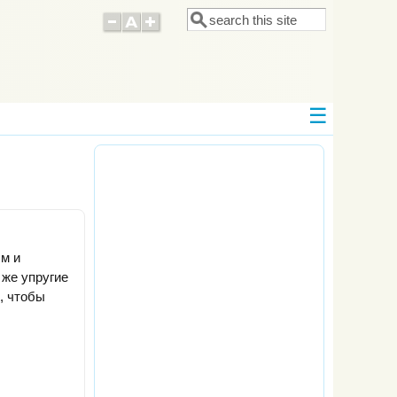
Поиск
Форма поиска
м и
 же упругие
, чтобы