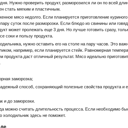
 дня. Нужно проверить продукт, разморозился ли он по всей дли
н стать мягким и пластичным.
енное мясо недолго. Если планируется приготовление куриного
 пару суток после разморозки. Если блюдо из свинины или говяд
укт может пролежать еще 3 дня. Но лучше готовить сразу, тольк
се соки и пользу продукта.
одильника, нужно оставить его на столе на пару часов. Это важ
ликом, например, если планируется стейк. Равномерная темпера
ям продукта даст отличный результат. Мясо идеально приготови
.
орная заморозка;
надежный способ, сохраняющий полезные свойства продукта и е
ак и до заморозки.
да можно считать длительность процесса. Если необходимо бы
о холодильник здесь не поможет.
оде