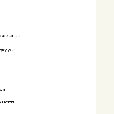
готовиться;
ерху уже
» и
а важнее