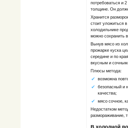
потребоваться и 2
толщине. Он долже
Хранится разморож
стоит уложиться в
холодильнике прод
можно сохранить в
Вынув мясо из хол
прожарке куска це
середине и по кра
вкусным и сочным
Плюсы метода:
возможна повт
безопасный и 
качества;
мясо сочное, к
Недостатком мето
размораживание, т
В холодной в