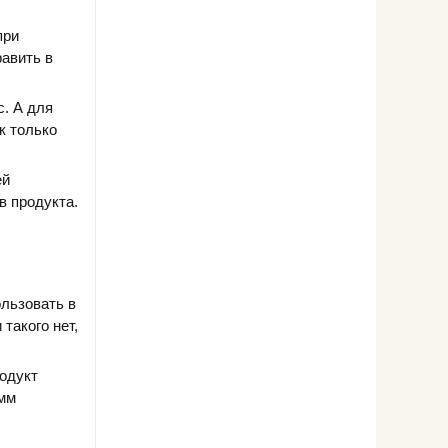
при
равить в
. А для
к только
ей
в продукта.
льзовать в
такого нет,
родукт
амм