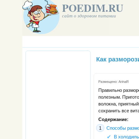
POEDIM.RU
сайт о здоровом питании
Как размороз
Размещено:
ArinaR
Правильно размор
полезным. Приготов
волокна, приятный
сохранить все вит
Содержание:
Способы разм
В холодиль