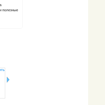
а
 и полезные
ить
Как чистить
Как чистить
Правила
Как чистит
орехи
окуня
замачивания
гранат
изюма