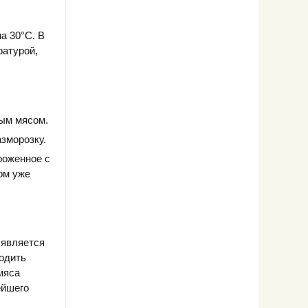
а 30°С. В
ратурой,
рым мясом.
зморозку.
роженное с
ом уже
 является
водить
мяса
ейшего