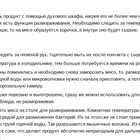
 продукт с помощью духового шкафа, нагрев его не более чем н
х есть функция размораживания. Необходимо следить за темпе
ыше, то на мясе образуется корочка, а внутри оно будет сырым.
дить за гигиеной рук, тщательно мыть их после контакта с сы
ература в холодильнике, тем больше потребуется времени на ра
ны поменялись и необходимо снова заморозить мясо, то, размо
ной воды или микроволновки нужно сначала приготовить, а пот
морозильную камеру.
уже порезано и выпотрошено, сразу же можно использовать для
 блюда, не размораживая.
ять мясо на столе для размораживания. Комнатная температура
средой для размножения бактерий. Из-за этого же не стоит про
 струей горячей воды. Так разрушаются мышечные волокна. Из 
е соки, что делает продукт абсолютно непригодным для дальн
.