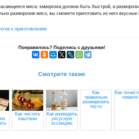
касающееся мяса: заморозка должна быть быстрой, а разморозк
ьно разморозив мясо, вы сможете приготовить из него вкусные
ктов к приготовлению
Понравилось? Поделись с друзьями!
Смотрите также
Как
Как почист
правильно
помело
разморозить
тесто
Как чистить
Как разводить
но
каштаны
уксусную
ать
эссенцию