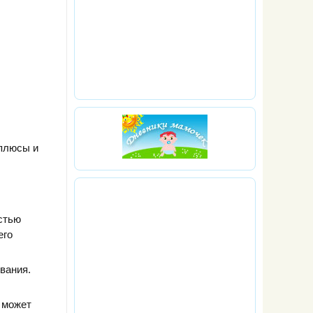
 плюсы и
стью
его
вания.
 может