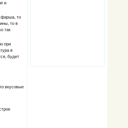
не и
 фарша, то
ины, то в
о так
но при
тура в
тся, будет
го вкусовые
строе