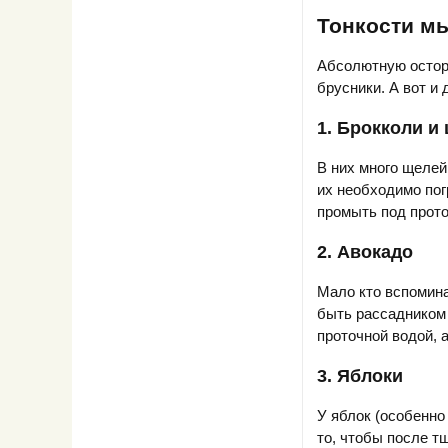
Тонкости м
Абсолютную осторо
брусники. А вот и
1. Брокколи и
В них много щелей
их необходимо пог
промыть под прото
2. Авокадо
Мало кто вспомина
быть рассадником 
проточной водой, 
3. Яблоки
У яблок (особенно
то, чтобы после т