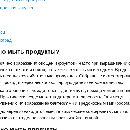
 цветная капуста
рец
ноград
но мыть продукты?
ричиной заражения овощей и фруктов? Часто при выращивании 
олько с почвой и водой, но также с животными и людьми. Вредн
ть в сельскохозяйственную продукцию. Собранные и отсортиро
 проходят через несколько пар рук, далеко не всегда чистых.
ка и хранение - их ждет очень долгий путь, прежде чем они появ
 Практически везде может подстерегать опасность. Они могут
грязнению или заражению бактериями и вредоносными микроорга
ах нередко находятся вместе химические консерванты, микроо
разитов, что делает очистку чрезвычайно важной.
ьно мыть продукты