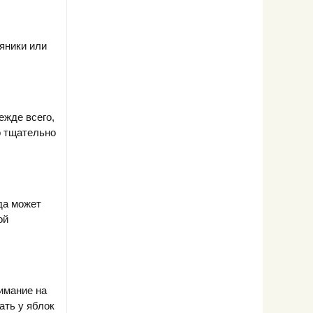
яники или
ежде всего,
о тщательно
да может
ой
нимание на
ать у яблок