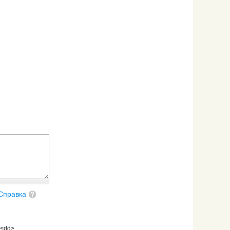
Справка
 <dd>