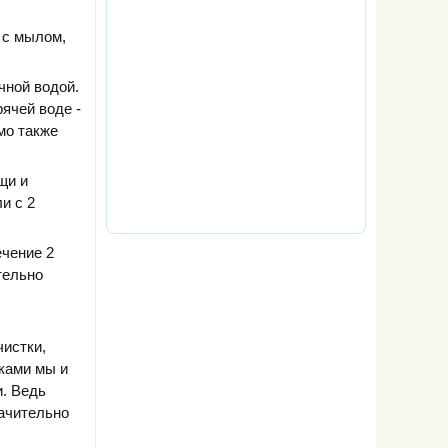
 с мылом,
чной водой.
рячей воде -
мо также
щи и
и с 2
ечение 2
тельно
чистки,
уками мы и
и. Ведь
начительно