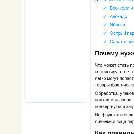
Брокколи и
Авокадо
Яблоки
Острый пе
Салат и ви
Почему нуж
Что может стать п
контактируют не т
легко могут попас
товары фактически
Обработка, упаков
полках магазинов.
подвергнуться за
На фруктах и овощ
личинки и яйца па
Как правил