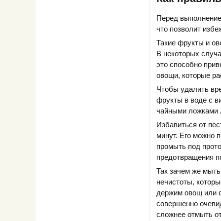
Перед выполнение
что позволит избе
Такие фрукты и ов
В некоторых случа
это способно прив
овощи, которые ра
Чтобы удалить вре
фрукты в воде с в
чайными ложками л
Избавиться от пес
минут. Его можно 
промыть под прото
предотвращения по
Так зачем же мыть
нечистоты, которы
держим овощ или ф
совершенно очевид
сложнее отмыть от