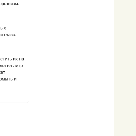
организм.
рых
и глаза.
стить их на
ка на литр
жет
ромыть и