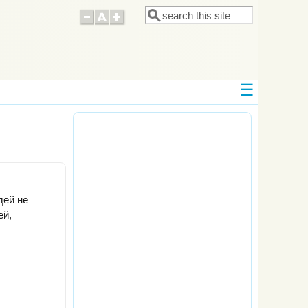
Поиск
Форма поиска
дей не
ей,