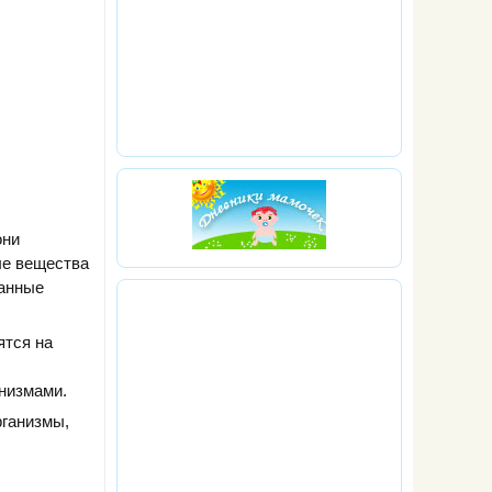
они
ые вещества
ванные
ятся на
низмами.
рганизмы,