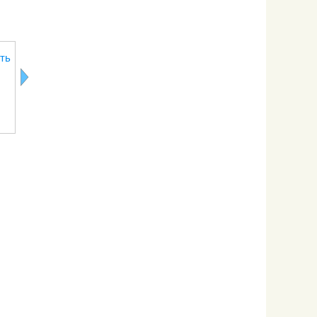
Как почистить
Как чистить
Как чистить
Правила
ть
помело
орехи
окуня
замачивани
изюма