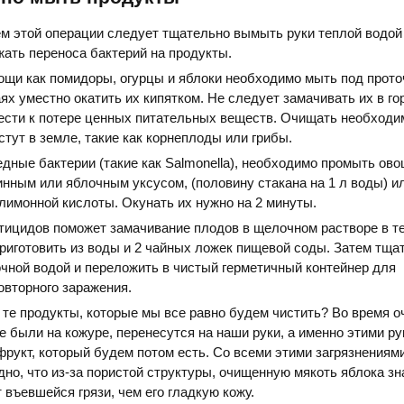
м этой операции следует тщательно вымыть руки теплой водой
жать переноса бактерий на продукты.
ощи как помидоры, огурцы и яблоки необходимо мыть под прото
ях уместно окатить их кипятком. Не следует замачивать их в го
ести к потере ценных питательных веществ. Очищать необходи
стут в земле, такие как корнеплоды или грибы.
дные бактерии (такие как Salmonella), необходимо промыть ово
инным или яблочным уксусом, (половину стакана на 1 л воды) ил
имонной кислоты. Окунать их нужно на 2 минуты.
тицидов поможет замачивание плодов в щелочном растворе в т
приготовить из воды и 2 чайных ложек пищевой соды. Затем тща
чной водой и переложить в чистый герметичный контейнер для
вторного заражения.
 те продукты, которые мы все равно будем чистить? Во время о
е были на кожуре, перенесутся на наши руки, а именно этими р
рукт, который будем потом есть. Со всеми этими загрязнениям
но, что из-за пористой структуры, очищенную мякоть яблока з
 въевшейся грязи, чем его гладкую кожу.