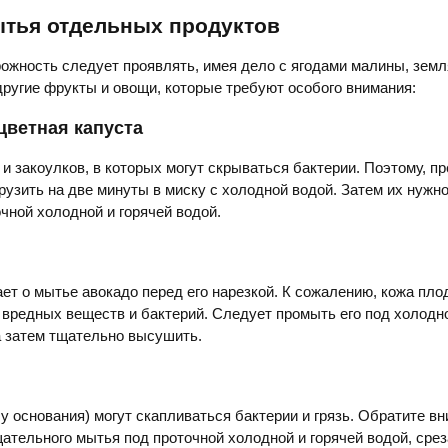
ытья отдельных продуктов
жность следует проявлять, имея дело с ягодами малины, земл
 другие фрукты и овощи, которые требуют особого внимания:
 цветная капуста
 и закоулков, в которых могут скрываться бактерии. Поэтому, пр
рузить на две минуты в миску с холодной водой. Затем их нужн
чной холодной и горячей водой.
ет о мытье авокадо перед его нарезкой. К сожалению, кожа пло
вредных веществ и бактерий. Следует промыть его под холодн
а затем тщательно высушить.
 у основания) могут скапливаться бактерии и грязь. Обратите в
щательного мытья под проточной холодной и горячей водой, срез