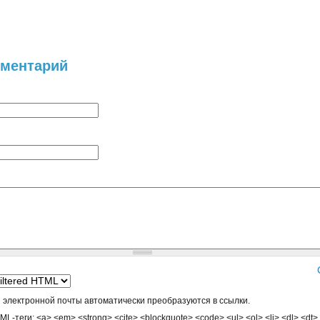
мментарий
 электронной почты автоматически преобразуются в ссылки.
-теги: <a> <em> <strong> <cite> <blockquote> <code> <ul> <ol> <li> <dl> <dt>