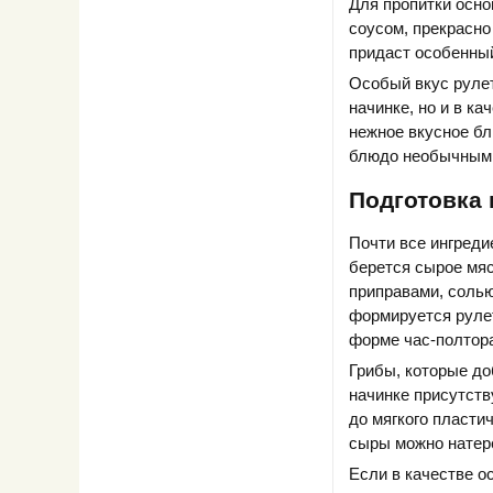
Для пропитки осн
соусом, прекрасно
придаст особенный
Особый вкус рулет
начинке, но и в к
нежное вкусное бл
блюдо необычным 
Подготовка
Почти все ингреди
берется сырое мяс
приправами, солью
формируется рулет
форме час-полтора
Грибы, которые до
начинке присутств
до мягкого пласти
сыры можно натере
Если в качестве о