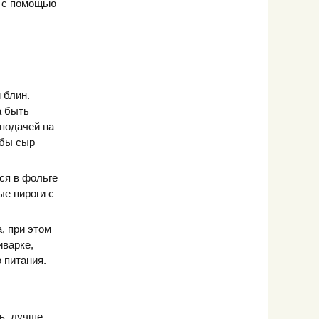
м с помощью
 блин.
а быть
 подачей на
обы сыр
ся в фольге
ые пироги с
, при этом
иварке,
 питания.
ь, лучше