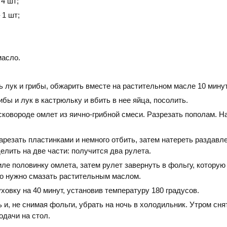
 4 шт;
 1 шт;
масло.
 лук и грибы, обжарить вместе на растительном масле 10 минут
бы и лук в кастрюльку и вбить в нее яйца, посолить.
сковороде омлет из яично-грибной смеси. Разрезать пополам. Н
арезать пластинками и немного отбить, затем натереть раздав
елить на две части: получится два рулета.
ле половинку омлета, затем рулет завернуть в фольгу, которую
о нужно смазать растительным маслом.
ховку на 40 минут, установив температуру 180 градусов.
 и, не снимая фольги, убрать на ночь в холодильник. Утром сня
одачи на стол.