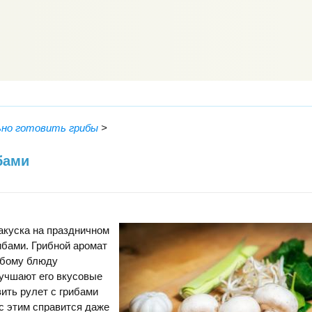
ьно готовить грибы
>
бами
акуска на праздничном
рибами. Грибной аромат
юбому блюду
лучшают его вкусовые
вить рулет с грибами
с этим справится даже