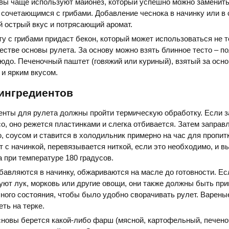
овы чаще используют майонез, который успешно можно заменит
 сочетающимся с грибами. Добавление чеснока в начинку или в 
 острый вкус и потрясающий аромат.
у с грибами придаст бекон, который может использоваться не т
ачестве основы рулета. За основу можно взять блинное тесто – п
юдо. Печеночный паштет (говяжий или куриный), взятый за осно
и ярким вкусом.
 ингредиентов
енты для рулета должны пройти термическую обработку. Если з
о, оно режется пластинками и слегка отбивается. Затем заправ
, соусом и ставится в холодильник примерно на час для пропит
 с начинкой, перевязывается ниткой, если это необходимо, и в
 при температуре 180 градусов.
бавляются в начинку, обжариваются на масле до готовности. Ес
уют лук, морковь или другие овощи, они также должны быть пр
чного состояния, чтобы было удобно сворачивать рулет. Варены
ть на терке.
сновы берется какой-либо фарш (мясной, картофельный, печено