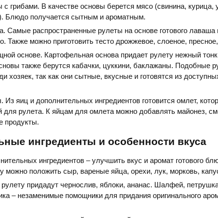
с грибами. В качестве основы берется мясо (свинина, курица, у
). Блюдо получается сытным и ароматным.
а. Самые распространенные рулеты на основе готового лаваша 
о. Также можно приготовить тесто дрожжевое, слоеное, пресное,
щной основе. Картофельная основа придает рулету нежный тонк
сновы также берутся кабачки, цуккини, баклажаны. Подобные 
и хозяек, так как они сытные, вкусные и готовятся из доступны
 Из яиц и дополнительных ингредиентов готовится омлет, кото
 для рулета. К яйцам для омлета можно добавлять майонез, сме
е продукты.
ьные ингредиенты и особенности вкуса
нительных ингредиентов – улучшить вкус и аромат готового бл
у можно положить сыр, вареные яйца, орехи, лук, морковь, капу
 рулету придадут чернослив, яблоки, ананас. Шалфей, петрушка
жика – незаменимые помощники для придания оригинального ар