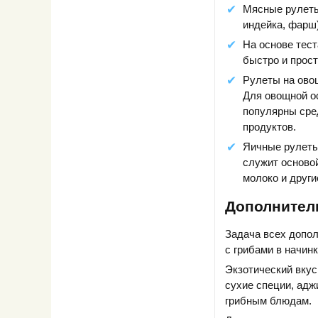
Мясные рулеты 
индейка, фарш
На основе тест
быстро и прост
Рулеты на ово
Для овощной о
популярны сред
продуктов.
Яичные рулеты.
служит основой
молоко и други
Дополнител
Задача всех допол
с грибами в начинк
Экзотический вкус
сухие специи, ад
грибным блюдам.