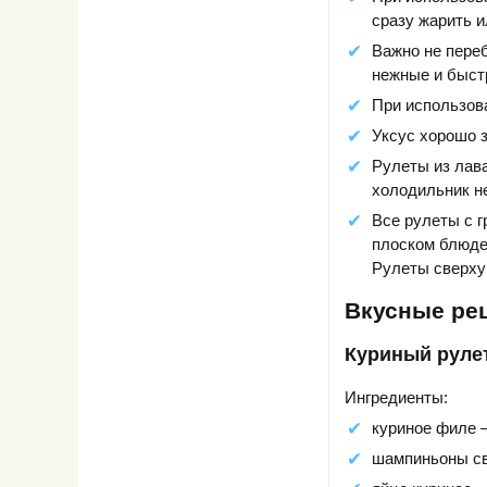
сразу жарить и
Важно не пере
нежные и быст
При использов
Уксус хорошо 
Рулеты из лава
холодильник не
Все рулеты с г
плоском блюде
Рулеты сверху
Вкусные ре
Куриный рулет
Ингредиенты:
куриное филе –
шампиньоны све