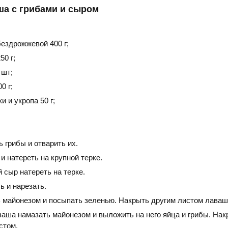
ша с грибами и сыром
ездрожжевой 400 г;
50 г;
 шт;
0 г;
и и укропа 50 г;
 грибы и отварить их.
и натереть на крупной терке.
 сыр натереть на терке.
ь и нарезать.
 майонезом и посыпать зеленью. Накрыть другим листом лаваш
ваша намазать майонезом и выложить на него яйца и грибы. Нак
стом.