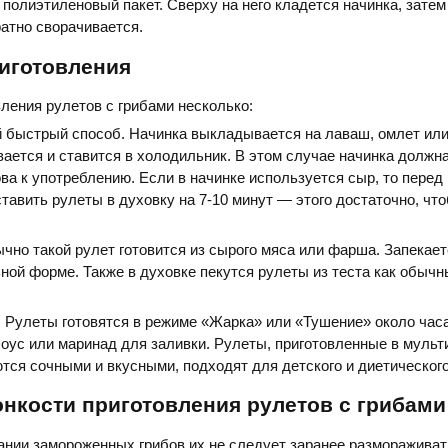
полиэтиленовый пакет. Сверху на него кладется начинка, зате
ратно сворачивается.
иготовления
ления рулетов с грибами несколько:
 быстрый способ. Начинка выкладывается на лаваш, омлет или
ается и ставится в холодильник. В этом случае начинка должн
ва к употреблению. Если в начинке используется сыр, то перед
тавить рулеты в духовку на 7-10 минут — этого достаточно, чт
чно такой рулет готовится из сырого мяса или фарша. Запекает
ной форме. Также в духовке пекутся рулеты из теста как обычн
. Рулеты готовятся в режиме «Жарка» или «Тушение» около часа
оус или маринад для заливки. Рулеты, приготовленные в мульт
тся сочными и вкусными, подходят для детского и диетического
нкости приготовления рулетов с грибами
ании замороженных грибов их не следует заранее размораживат