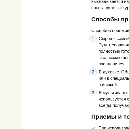
выкладывается на 
пакета рулет акку
Способы пр
Способов приготов
Сырой – самый
Рулет сворачив
полностью гото
стол можно пос
расплавился.
В духовке. Обы
или в специаль
начинкой.
В мультиварке
используется с
всегда получаю
Приемы и то
При использов