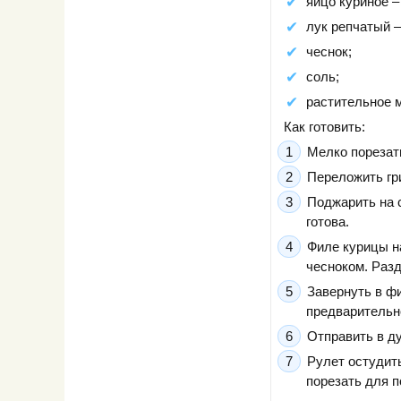
яйцо куриное –
лук репчатый –
чеснок;
соль;
растительное 
Как готовить:
Мелко порезать
Переложить гри
Поджарить на 
готова.
Филе курицы н
чесноком. Разд
Завернуть в фи
предварительн
Отправить в ду
Рулет остудить
порезать для п