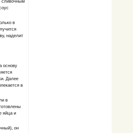
ь сливочным
соус
олько в
олучится
ву, наделит
а основу
ляется
ки. Далее
ыпекается в
ли в
иготовлены
е яйца и
чный), он