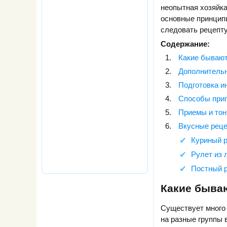
неопытная хозяйка
основные принцип
следовать рецепту
Содержание:
Какие бывают
Дополнительн
Подготовка и
Способы приг
Приемы и тон
Вкусные рец
Куриный р
Рулет из 
Постный р
Какие быва
Существует много 
на разные группы 