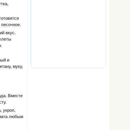
тка,
готовятся
 песочное.
ий вкус.
рулеты
х
рый и
тану, муку,
юда. Вместе
сту.
, укроп,
омата любым