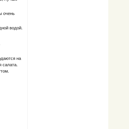
ы очень
дной водой.
в
одаются на
 салата.
том.