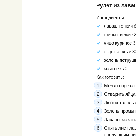
Рулет из лава
Ингредиенты:
лаваш тонкий б
грибы свежие 2
яйцо куриное 3
сыр твердый 30
зелень петрушк
майонез 70 г.
Как готовить:
Мелко порезать
Отварить яйца 
Любой твердый
Зелень промыт
Лаваш смазать
Опять лист ла
следующим ли