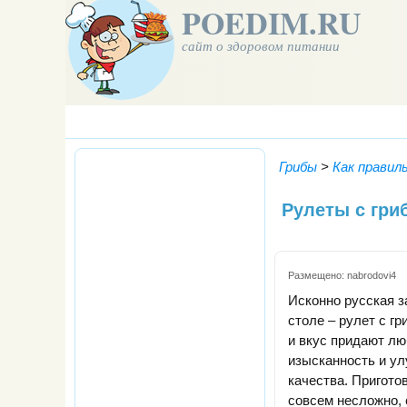
POEDIM.RU
сайт о здоровом питании
Грибы
>
Как правил
Рулеты с гри
Размещено:
nabrodovi4
Исконно русская з
столе – рулет с г
и вкус придают л
изысканность и у
качества. Пригото
совсем несложно, 