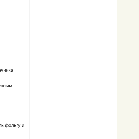
.
ачинка
ленным
ть фольгу и