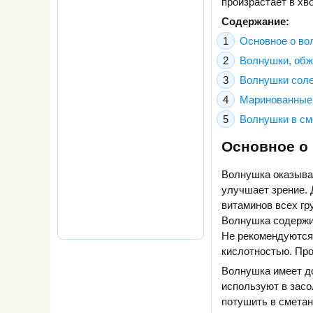
произрастает в хв
Содержание:
Основное о во
Волнушки, обж
Волнушки соле
Маринованные 
Волнушки в см
Основное о
Волнушка оказывае
улучшает зрение. 
витаминов всех гру
Волнушка содержи
Не рекомендуются
кислотностью. Про
Волнушка имеет до
используют в засо
потушить в сметан