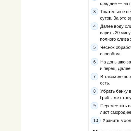
средние — на п
Тщательное пе
суток. За это 
Далее воду сл
варить 20 мину
полного слива 
Чеснок обрабо
способом.
На донышко за
и перец. Далее
В таком же пор
есть.
Убрать банку в
Грибы же стан
Переместить в
лист смородины
Хранить в хо