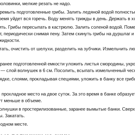
оловинки, мелкие резать не надо.
ремыть подготовленные грибы. Залить ледяной водой полность
время уйдет вся горечь. Воду менять трижды в день. Держать в х
ить. Грибы пересыпать в кастрюлю. Залить соленой водой. Пом
т, периодически снимая пену. Затем скинуть грибы на дуршлаг 
жидкости.
тать, очистить от шелухи, разделить на зубчики. Измельчить л
ранее подготовленной емкости уложить листья смородины, укро
 — слой волнушек в 6 см. Посолить, всыпать измельченный чес
ядке, слоями, прокладывая специями, уложить в банку все гриб
 прохладное место на двое суток. За это время в банке образуе
ут меньше в объеме.
олнушки в простерилизованные, заранее вымытые банки. Свер
. Закатать.
лодном месте.