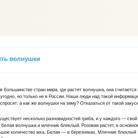
ить волнушки
в большинстве стран мира, где растет волнушка, она считается
угодно, но только не в России. Наши люди над такой информац
 спросят: а как же волнушки на зиму? Отказаться от такой заку
существует несколько разновидностей гриба, и у каждого — свой 
 белая волнушка и млечник блеклый. Розовая растет, в основном
ьшое количество мха. Белая — в березняках. Млечник блеклый