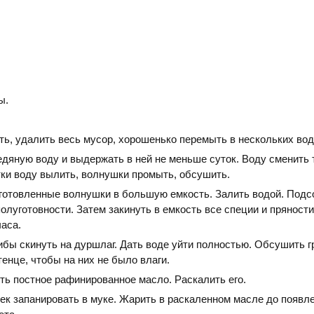
ы.
ть, удалить весь мусор, хорошенько перемыть в нескольких вод
едяную воду и выдержать в ней не меньше суток. Воду сменить 
тки воду вылить, волнушки промыть, обсушить.
готовленные волнушки в большую емкость. Залить водой. Подс
олуготовности. Затем закинуть в емкость все специи и пряности
аса.
ибы скинуть на дуршлаг. Дать воде уйти полностью. Обсушить г
енце, чтобы на них не было влаги.
ть постное рафинированное масло. Раскалить его.
ек запанировать в муке. Жарить в раскаленном масле до появл