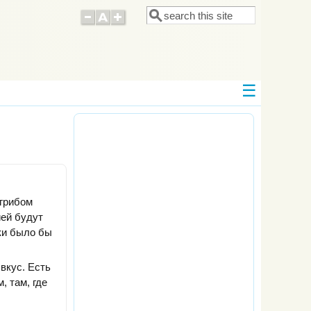
Поиск
Форма поиска
 грибом
ией будут
ски было бы
вкус. Есть
, там, где