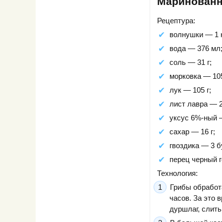
Маринованн
Рецептура:
волнушки — 1 к
вода — 376 мл
соль — 31 г;
морковка — 105
лук — 105 г;
лист лавра — 2
уксус 6%-ный 
сахар — 16 г;
гвоздика — 3 б
перец черный 
Технология:
Грибы обработ
часов. За это 
дуршлаг, слить