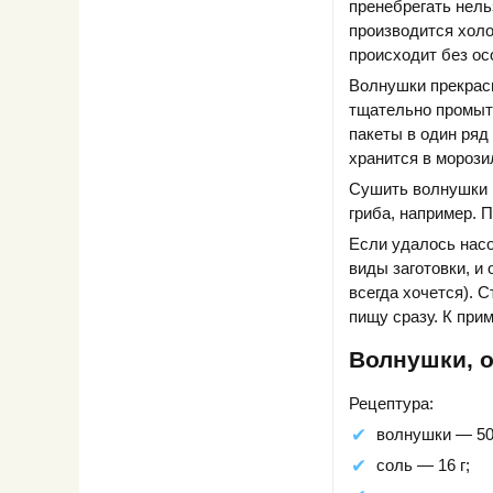
пренебрегать нель
производится холо
происходит без о
Волнушки прекрасн
тщательно промыть
пакеты в один ряд
хранится в морози
Сушить волнушки м
гриба, например. 
Если удалось насо
виды заготовки, и
всегда хочется). 
пищу сразу. К при
Волнушки, 
Рецептура:
волнушки — 500
соль — 16 г;