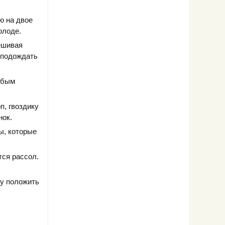
ю на двое
олоде.
ешивая
и подождать
юбым
п, гвоздику
нок.
ы, которые
тся рассол.
ху положить