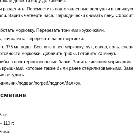
трюле довести воду до кипения.
и разделить. Переместить подготовленные волнушки в кипящую
оли. Варить четверть часа. Периодически снимать пену. Сбросит
ботать морковку. Перерезать тонкими кружочками.
, зачистить. Перерезать на четвертинки.
ть 375 мл воды. Всыпать в нее морковку, лук, сахар, соль, специ
отовности морковки. Добавить грибы. Готовить 20 минут.
рибы в простерилизованные банки. Залить кипящим маринадом.
ть крышками, которые также были ранее стерилизованными. Заве
ью остудить.
одильник/подвал/погреб/подпол/балкон.
 сметане
 кг;
 110 г;
чика;