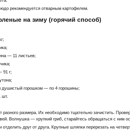
ета.
людо рекомендуется отварным картофелем.
леные на зиму (горячий способ)
г;
ика;
ина — 11 листьев;
чика;
 91 г;
утона;
и душистый горошком — по 4 горошины;
 шт.
т разного размера. Их необходимо тщательно зачистить. Провер
вей. Волнушка — хрупкий гриб, старайтесь обращаться с ним о
 отделить друг от друга. Крупные шляпки перерезать на четвер