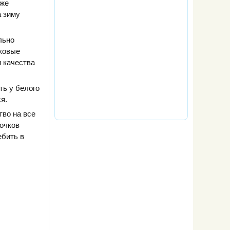
 же
а зиму
льно
иковые
и качества
ть у белого
я.
тво на все
бочков
ебить в