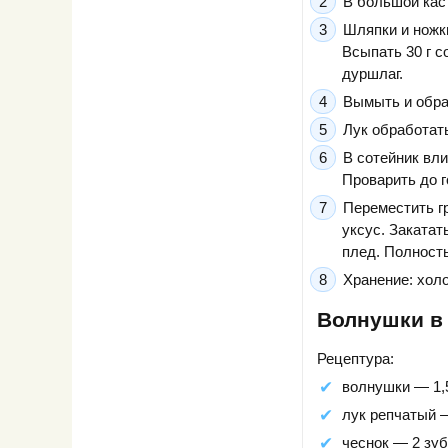
В большой кас
Шляпки и ножк
Всыпать 30 г с
дуршлаг.
Вымыть и обра
Лук обработать
В сотейник вли
Проварить до г
Переместить г
уксус. Заката
плед. Полност
Хранение: хол
Волнушки в
Рецептура:
волнушки — 1,5
лук репчатый —
чеснок — 2 зуб