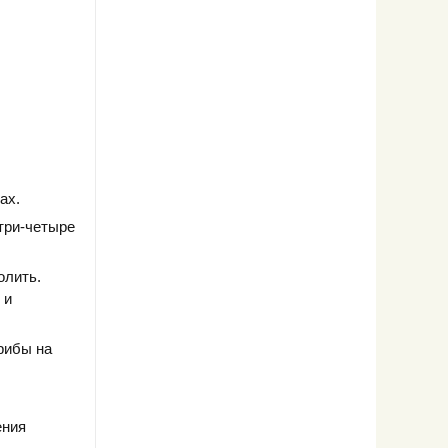
ах.
три-четыре
олить.
 и
рибы на
ения