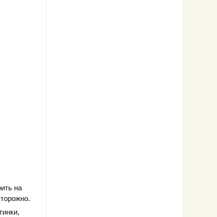
ить на
сторожно.
тинки,