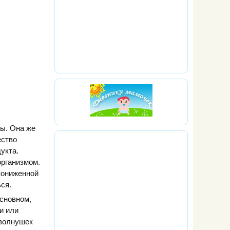
сы. Она же
ество
дукта.
рганизмом.
пониженной
ся.
основном,
и или
 волнушек