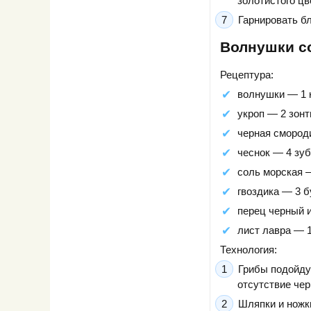
золотистого цв
Гарнировать б
Волнушки со
Рецептура:
волнушки — 1 к
укроп — 2 зонт
черная смород
чеснок — 4 зуб
соль морская —
гвоздика — 3 б
перец черный 
лист лавра — 1
Технология:
Грибы подойду
отсутствие чер
Шляпки и ножки