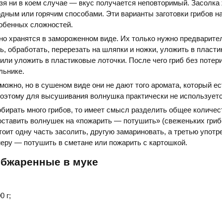
зя ни в коем случае — вкус получается неповторимый. Засолка
дным или горячим способами. Эти варианты заготовки грибов н
собенных сложностей.
о хранятся в замороженном виде. Их только нужно предварите
, обработать, перерезать на шляпки и ножки, уложить в пласт
 или уложить в пластиковые лоточки. После чего гриб без потер
льнике.
ожно, но в сушеном виде они не дают того аромата, который ес
Поэтому для высушивания волнушка практически не используетс
бирать много грибов, то имеет смысл разделить общее количес
 оставить волнушек на «пожарить — потушить» (свеженьких гри
Стоит одну часть засолить, другую замариновать, а третью употр
меру — потушить в сметане или пожарить с картошкой.
обжаренные в муке
 г;