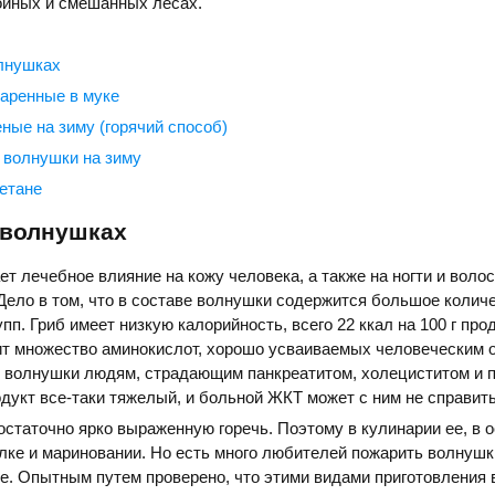
ойных и смешанных лесах.
лнушках
аренные в муке
ные на зиму (горячий способ)
волнушки на зиму
етане
 волнушках
т лечебное влияние на кожу человека, а также на ногти и воло
Дело в том, что в составе волнушки содержится большое колич
пп. Гриб имеет низкую калорийность, всего 22 ккал на 100 г про
т множество аминокислот, хорошо усваиваемых человеческим о
 волнушки людям, страдающим панкреатитом, холециститом и 
дукт все-таки тяжелый, и больной ЖКТ может с ним не справить
статочно ярко выраженную горечь. Поэтому в кулинарии ее, в 
лке и мариновании. Но есть много любителей пожарить волнушк
е. Опытным путем проверено, что этими видами приготовления