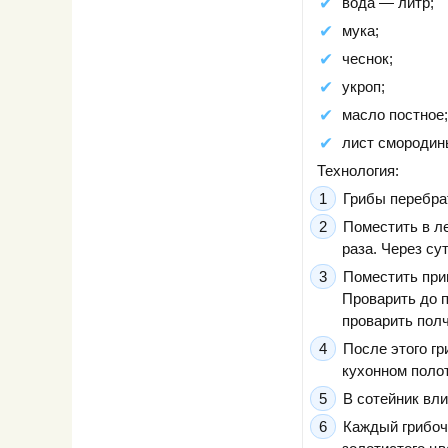
вода — литр;
мука;
чеснок;
укроп;
масло постное;
лист смородин
Технология:
Грибы перебра
Поместить в л
раза. Через су
Поместить при
Проварить до п
проварить полч
После этого гр
кухонном полот
В сотейник вли
Каждый грибоч