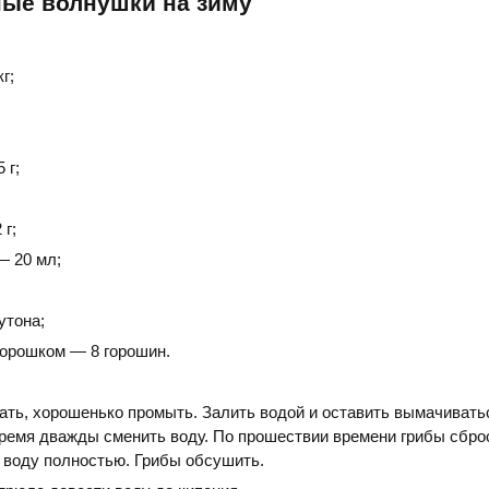
ые волнушки на зиму
г;
;
 г;
 г;
— 20 мл;
утона;
горошком — 8 горошин.
ать, хорошенько промыть. Залить водой и оставить вымачиватьс
время дважды сменить воду. По прошествии времени грибы сбро
 воду полностью. Грибы обсушить.