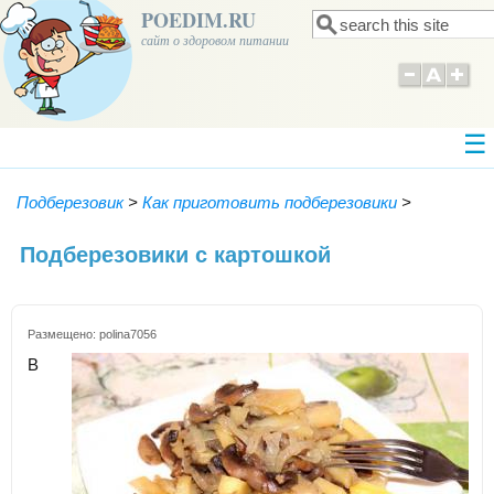
POEDIM.RU
Поиск
Форма поиска
сайт о здоровом питании
Подберезовик
>
Как приготовить подберезовики
>
Подберезовики с картошкой
Размещено:
polina7056
В