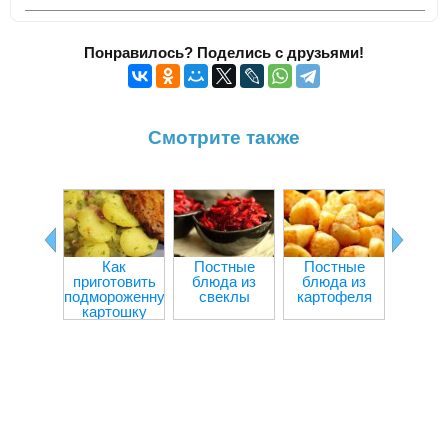
Понравилось? Поделись с друзьями!
Смотрите также
Как
Постные
Постные
Болга
приготовить
блюда из
блюда из
пере
подмороженную
свеклы
картофеля
мя
картошку