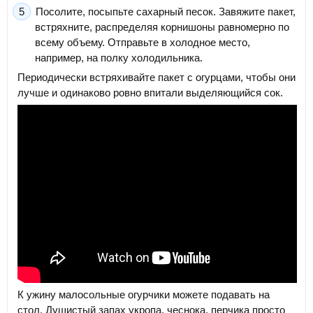
Посолите, посыпьте сахарный песок. Завяжите пакет,
встряхните, распределяя корнишоны равномерно по
всему объему. Отправьте в холодное место,
например, на полку холодильника.
Периодически встряхивайте пакет с огурцами, чтобы они
лучше и одинаково ровно впитали выделяющийся сок.
К ужину малосольные огурчики можете подавать на
стол. Душистый запах укропа, чеснока, перчика просто