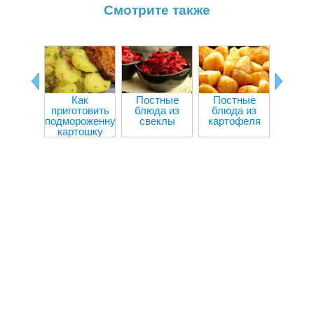
Смотрите также
Как
Постные
Постные
Болга
приготовить
блюда из
блюда из
пере
подмороженную
свеклы
картофеля
мя
картошку