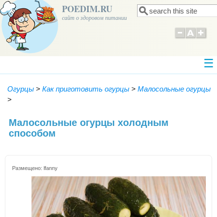
POEDIM.RU
Поиск
Форма поиска
сайт о здоровом питании
Огурцы
>
Как приготовить огурцы
>
Малосольные огурцы
>
Малосольные огурцы холодным
способом
Размещено:
lfanny