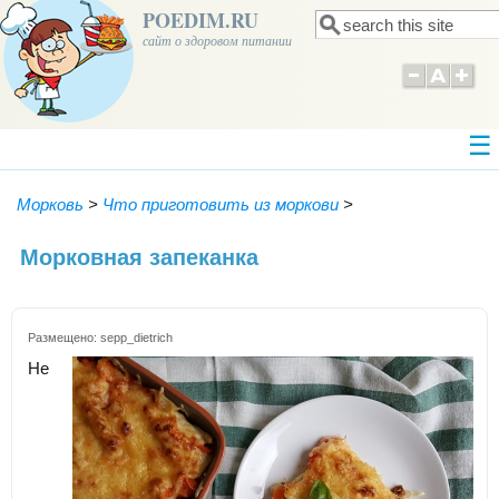
POEDIM.RU
Поиск
Форма поиска
сайт о здоровом питании
Морковь
>
Что приготовить из моркови
>
Морковная запеканка
Размещено:
sepp_dietrich
Не