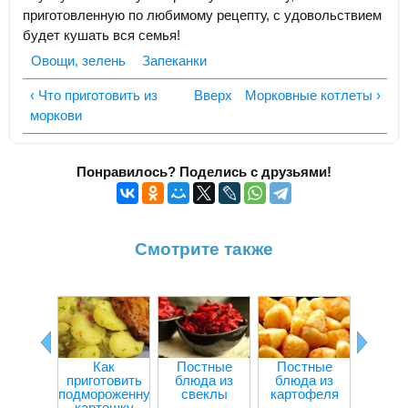
приготовленную по любимому рецепту, с удовольствием
будет кушать вся семья!
Овощи, зелень
Запеканки
‹ Что приготовить из
Вверх
Морковные котлеты ›
моркови
Понравилось? Поделись с друзьями!
Смотрите также
Как
Постные
Постные
Болга
приготовить
блюда из
блюда из
пере
подмороженную
свеклы
картофеля
мя
картошку