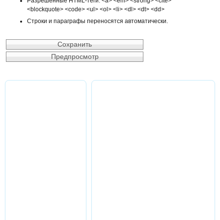
Разрешённые HTML-теги: <a> <em> <strong> <cite>
<blockquote> <code> <ul> <ol> <li> <dl> <dt> <dd>
Строки и параграфы переносятся автоматически.