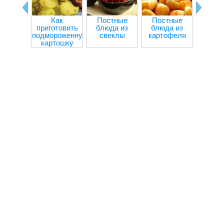
Как
Постные
Постные
Болга
приготовить
блюда из
блюда из
пере
подмороженную
свеклы
картофеля
мя
картошку