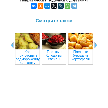
Понравилось? Поделись с друзьями!
Смотрите также
Как
Постные
Постные
Болга
приготовить
блюда из
блюда из
пере
подмороженную
свеклы
картофеля
мя
картошку