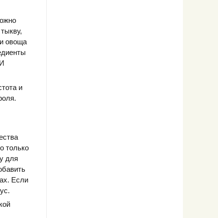
можно
 тыкву,
ти овоща
редиенты
 И
тота и
роля.
ества
о только
у для
обавить
ах. Если
ус.
кой