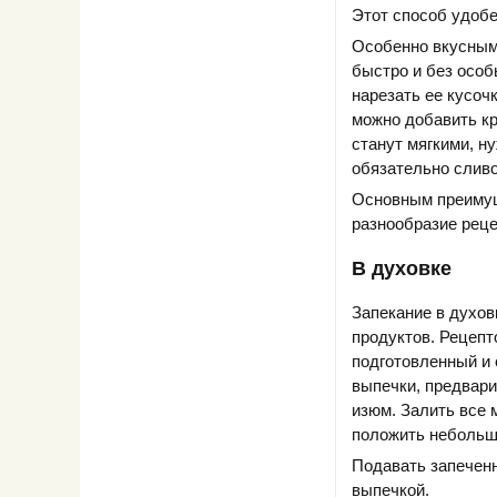
Этот способ удобе
Особенно вкусным
быстро и без особ
нарезать ее кусоч
можно добавить кр
станут мягкими, н
обязательно слив
Основным преимущ
разнообразие реце
В духовке
Запекание в духов
продуктов. Рецепт
подготовленный и 
выпечки, предвар
изюм. Залить все 
положить небольшо
Подавать запеченн
выпечкой.