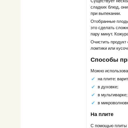
Существует нескол
сладких блюд, они
при выпекании.
Отобранные плоды
это сделать сложн
пару минут. Кожура
Очистить продукт 
ломтики или кусочк
Способы пр
Можно использова
на плите: вари
в духовке;
в мультиварке;
в микроволновк
На плите
С помощью плиты м