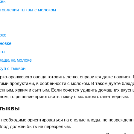
квы
товления тыквы с молоком
рке
новке
пты
каша на молоке
уп с тыквой
рко-оранжевого овоща готовить легко, справится даже новичок.
гими продуктами, в особенности с молоком. В таком дуэте блюд
енным, ярким и сытным. Если хочется удивить домашних вкусн
ом, то решение приготовить тыкву с молоком станет верным.
 тыквы
 необходимо ориентироваться на спелые плоды, не поврежденн
Плод должен быть не перезрелым.