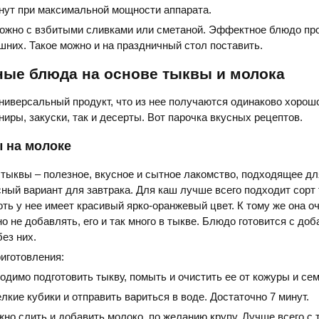
нут при максимальной мощности аппарата.
ожно с взбитыми сливками или сметаной. Эффектное блюдо пр
них. Такое можно и на праздничный стол поставить.
ные блюда на основе тыквы и молока
ниверсальный продукт, что из нее получаются одинаково хорошо
ниры, закуски, так и десерты. Вот парочка вкусных рецептов.
 на молоке
тыквы – полезное, вкусное и сытное лакомство, подходящее дл
ный вариант для завтрака. Для каш лучше всего подходит сорт
ть у нее имеет красивый ярко-оранжевый цвет. К тому же она оч
о не добавлять, его и так много в тыкве. Блюдо готовится с до
без них.
иготовления:
димо подготовить тыкву, помыть и очистить ее от кожуры и сем
лкие кубики и отправить вариться в воде. Достаточно 7 минут.
но слить и добавить молоко, по желанию крупу. Лучше всего с 