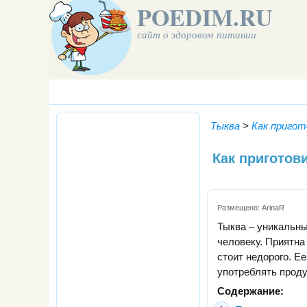
POEDIM.RU
сайт о здоровом питании
Тыква
>
Как приго
Как приготов
Размещено:
ArinaR
Тыква – уникальн
человеку. Приятна
стоит недорого. Е
употреблять проду
Содержание: