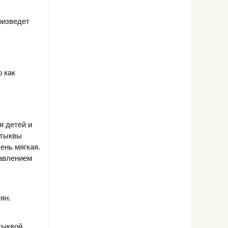
оизведет
 как
я детей и
 тыквы
ень мягкая.
бавлением
ян.
тыквой