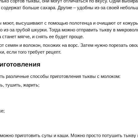
ько сортов тыквы, они могут отличаться по вкусу. Одни выбир
 содержат больше сахара. Другие – удобны из-за своей небол
 моют, высушивают с помощью полотенца и очищают от кожуры
о из-за грубой шкурки. Тогда можно отправить тыкву в микровол
 станет мягче, и снять ее будет проще.
от семян и волокон, похожих на ворс. Затем нужно порезать ово
и, если того требует рецепт.
иготовления
ть различные способы приготовления тыквы с молоком:
ть, тушить, жарить;
е;
ожно приготовить супы и каши. Можно просто потушить тыкву 