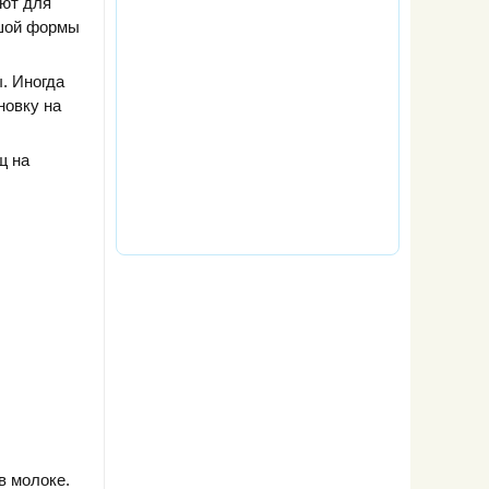
ают для
ьшой формы
. Иногда
новку на
щ на
в молоке.