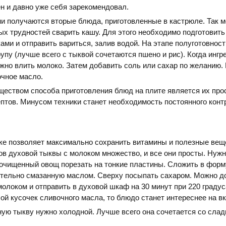
н и давно уже себя зарекомендовал.
и получаются вторые блюда, приготовленные в кастрюле. Так 
ых трудностей сварить кашу. Для этого необходимо подготовить
ками и отправить вариться, залив водой. На этапе полуготовнос
упу (лучше всего с тыквой сочетаются пшено и рис). Когда инг
ужно влить молоко. Затем добавить соль или сахар по желанию.
очное масло.
еством способа приготовления блюд на плите является их прос
птов. Минусом техники станет необходимость постоянного конт
ке позволяет максимально сохранить витамины и полезные вещ
ов духовой тыквы с молоком множество, и все они просты. Нужн
очищенный овощ порезать на тонкие пластины. Сложить в форм
ительно смазанную маслом. Сверху посыпать сахаром. Можно д
молоком и отправить в духовой шкаф на 30 минут при 220 градус
й кусочек сливочного масла, то блюдо станет интереснее на вк
ую тыкву нужно холодной. Лучше всего она сочетается со слад