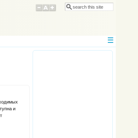
Поиск
Форма поиска
бходимых
тупна и
т