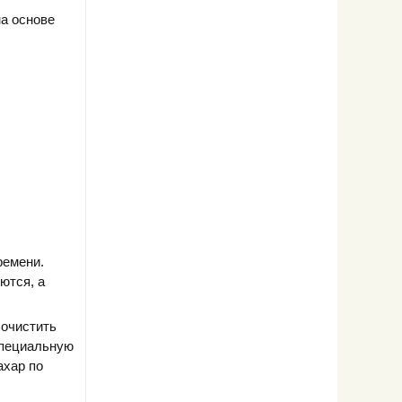
на основе
ремени.
ются, а
 очистить
специальную
ахар по