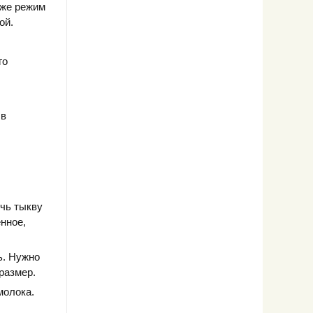
 же режим
ой.
го
 в
чь тыкву
нное,
ь. Нужно
размер.
молока.