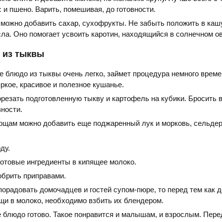
 и пшено. Варить, помешивая, до готовности.
 можно добавить сахар, сухофрукты. Не забыть положить в каш
ла. Оно помогает усвоить каротин, находящийся в солнечном о
 из тыквы
е блюдо из тыквы очень легко, займет процедура немного време
яркое, красивое и полезное кушанье.
резать подготовленную тыкву и картофель на кубики. Бросить в
вности.
ощам можно добавить еще поджаренный лук и морковь, сельдер
ду.
готовые ингредиенты в кипящее молоко.
обрить приправами.
порадовать домочадцев и гостей супом-пюре, то перед тем как 
щи в молоко, необходимо взбить их блендером.
блюдо готово. Такое понравится и малышам, и взрослым. Пере