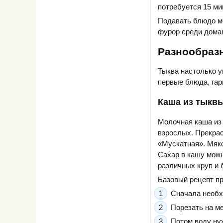
потребуется 15 ми
Подавать блюдо м
фурор среди домаш
Разнообраз
Тыква настолько у
первые блюда, гар
Каша из тыквы
Молочная каша из 
взрослых. Прекрас
«Мускатная». Мяко
Сахар в кашу можн
различных круп и 
Базовый рецепт пр
Сначала необхо
Порезать на ме
Потом воду нуж