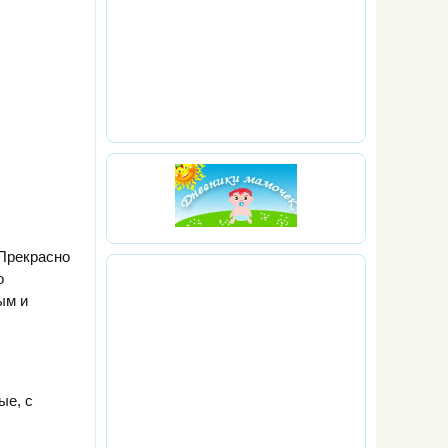
 Прекрасно
о
ым и
ые, с