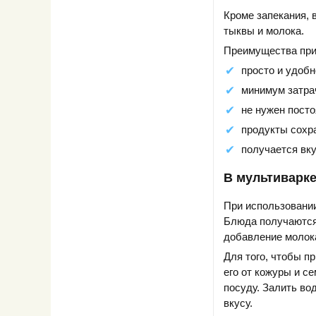
Кроме запекания, 
тыквы и молока.
Преимущества при
просто и удобн
минимум затра
не нужен посто
продукты сохр
получается вк
В мультиварк
При использовании
Блюда получаются
добавление молок
Для того, чтобы п
его от кожуры и с
посуду. Залить во
вкусу.