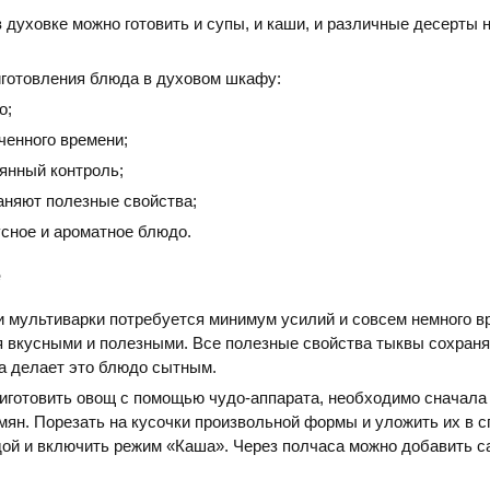
в духовке можно готовить и супы, и каши, и различные десерты 
готовления блюда в духовом шкафу:
о;
ченного времени;
янный контроль;
аняют полезные свойства;
усное и ароматное блюдо.
е
 мультиварки потребуется минимум усилий и совсем немного в
 вкусными и полезными. Все полезные свойства тыквы сохраня
а делает это блюдо сытным.
риготовить овощ с помощью чудо-аппарата, необходимо сначала
емян. Порезать на кусочки произвольной формы и уложить их в 
дой и включить режим «Каша». Через полчаса можно добавить с