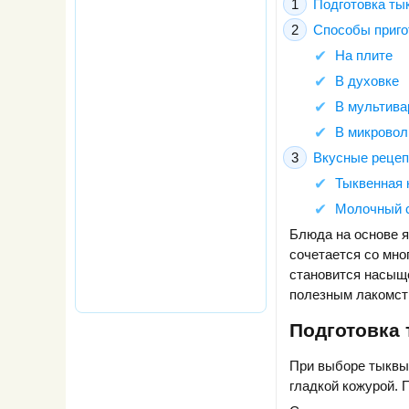
Подготовка ты
Способы приго
На плите
В духовке
В мультива
В микровол
Вкусные реце
Тыквенная 
Молочный с
Блюда на основе я
сочетается со мно
становится насыщ
полезным лакомств
Подготовка
При выборе тыквы
гладкой кожурой. 