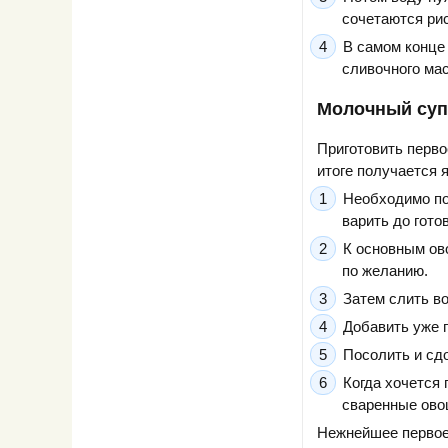
сочетаются рис
В самом конце
сливочного мас
Молочный суп
Приготовить перво
итоге получается 
Необходимо по
варить до гото
К основным ов
по желанию.
Затем слить во
Добавить уже 
Посолить и сд
Когда хочется 
сваренные ово
Нежнейшее первое 