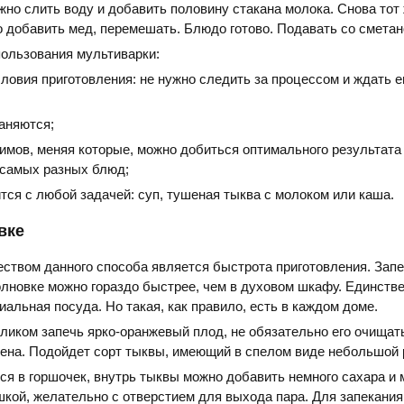
жно слить воду и добавить половину стакана молока. Снова тот
о добавить мед, перемешать. Блюдо готово. Подавать со сметан
ользования мультиварки:
овия приготовления: не нужно следить за процессом и ждать е
аняются;
имов, меняя которые, можно добиться оптимального результата
 самых разных блюд;
тся с любой задачей: суп, тушеная тыква с молоком или каша.
вке
ством данного способа является быстрота приготовления. Запе
лновке можно гораздо быстрее, чем в духовом шкафу. Единстве
иальная посуда. Но такая, как правило, есть в каждом доме.
еликом запечь ярко-оранжевый плод, не обязательно его очищат
ена. Подойдет сорт тыквы, имеющий в спелом виде небольшой 
я в горшочек, внутрь тыквы можно добавить немного сахара и 
кой, желательно с отверстием для выхода пара. Для запекания