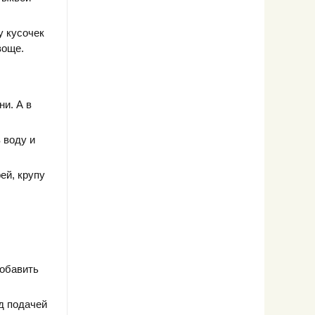
у кусочек
воще.
ни. А в
 воду и
ей, крупу
добавить
д подачей