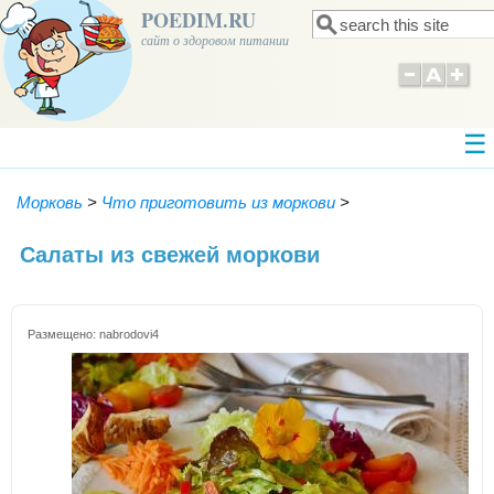
POEDIM.RU
Поиск
Форма поиска
сайт о здоровом питании
Морковь
>
Что приготовить из моркови
>
Салаты из свежей моркови
Размещено:
nabrodovi4