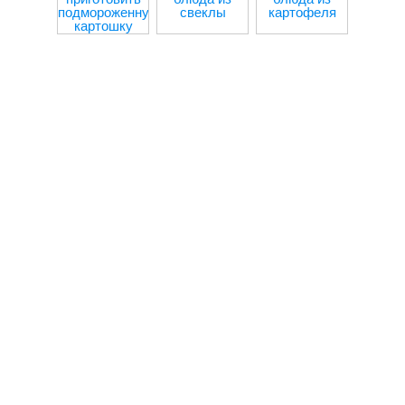
подмороженную
свеклы
картофеля
мя
картошку