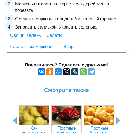
Морковь натереть на терке, сельдерей мелко
порезать.
Смешать морковь, сельдерей и зеленый горошек.
Заправить заливкой. Украсить зеленью.
Овощи, зелень
Салаты
‹ Салаты из моркови
Вверх
Понравилось? Поделись с друзьями!
Смотрите также
Как
Постные
Постные
Болга
приготовить
блюда из
блюда из
пере