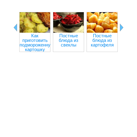
Как
Постные
Постные
Болга
приготовить
блюда из
блюда из
пере
подмороженную
свеклы
картофеля
мя
картошку