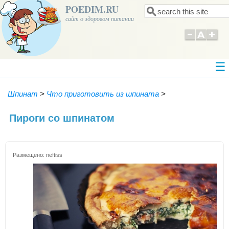
POEDIM.RU
Поиск
Форма поиска
сайт о здоровом питании
Шпинат
>
Что приготовить из шпината
>
Пироги со шпинатом
Размещено:
neftiss