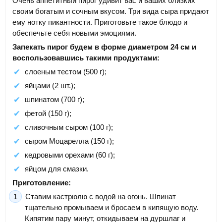
Очень аппетитный пирог удивит вас и ваших близких
своим богатым и сочным вкусом. Три вида сыра придают
ему нотку пикантности. Приготовьте такое блюдо и
обеспечьте себя новыми эмоциями.
Запекать пирог будем в форме диаметром 24 см и
воспользовавшись такими продуктами:
слоеным тестом (500 г);
яйцами (2 шт.);
шпинатом (700 г);
фетой (150 г);
сливочным сыром (100 г);
сыром Моцарелла (150 г);
кедровыми орехами (60 г);
яйцом для смазки.
Приготовление:
Ставим кастрюлю с водой на огонь. Шпинат
тщательно промываем и бросаем в кипящую воду.
Кипятим пару минут, откидываем на дуршлаг и