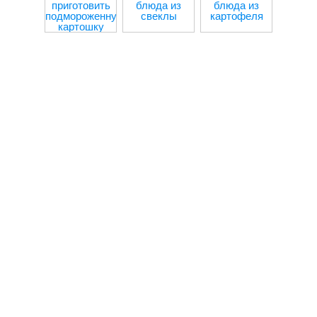
приготовить
блюда из
блюда из
пере
подмороженную
свеклы
картофеля
мя
картошку