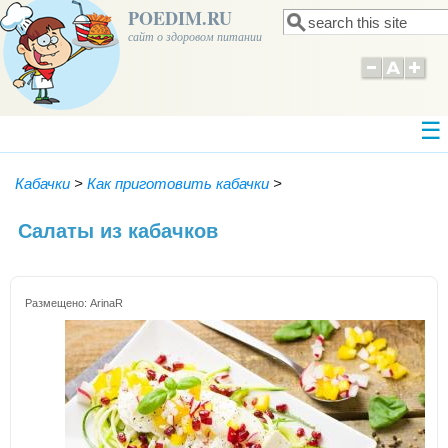
POEDIM.RU
Поиск
Форма поиска
сайт о здоровом питании
Кабачки
>
Как приготовить кабачки
>
Салаты из кабачков
Размещено:
ArinaR