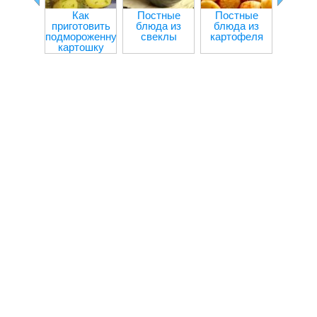
Как
Постные
Постные
Болга
приготовить
блюда из
блюда из
пере
подмороженную
свеклы
картофеля
мя
картошку