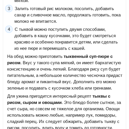
мягкой.
Залить готовый рис молоком, посолить, добавить
сахар и сливочное масло, продолжать готовить, пока
молоко не впитается.
С тыквой можно поступить двумя способами,
добавить в кашу кусочками, это будет смотреться
красиво и особенно понравится детям, или сделать
из нее пюре и перемешать с кашей.
На обед можно приготовить
тыквенный суп-пюре с
рисом
. Вкус у такого супа мягкий, он имеет бархатистую
консистенцию и очень легкий. Благодаря рису суп будет
питательным, а небольшое количество чесночка придаст
блюду аромат и пикантный вкус. Дополнить его можно
зеленью и подавать с кусочком хлеба или гренками.
Для ужина пригодится интересный рецепт
тыквы с
рисом, сыром и овощами
. Это блюдо более сытное, за
счет сыра, но совсем не тяжелое для организма. Овощи
использовать можно любые, например лук, помидоры,
сладкий перец. Их следует обжарить, добавить тыкву с
рисом, посолить, влить воду и томить до готовности,