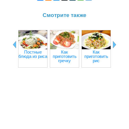
Смотрите также
Постные
Как
Как
Пос
блюда из риса
приготовить
приготовить
блюд
гречку
рис
гре