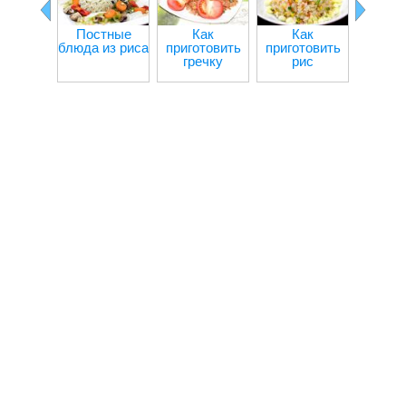
Постные
Как
Как
Пос
блюда из риса
приготовить
приготовить
блюд
гречку
рис
гре