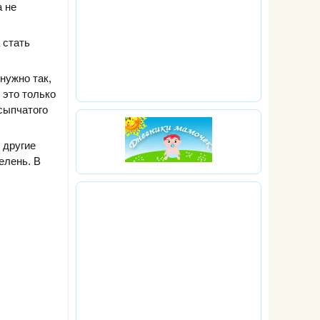
а не
 стать
нужно так,
 это только
сыпчатого
 другие
елень. В