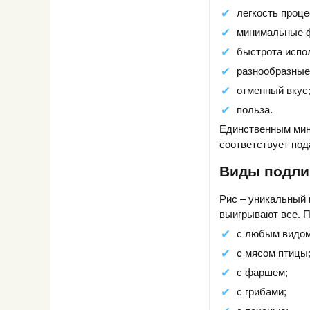
легкость проце
минимальные ф
быстрота испо
разнообразные
отменный вкус
польза.
Единственным мину
соответствует под
Виды подли
Рис – уникальный 
выигрывают все. П
с любым видом
с мясом птицы
с фаршем;
с грибами;