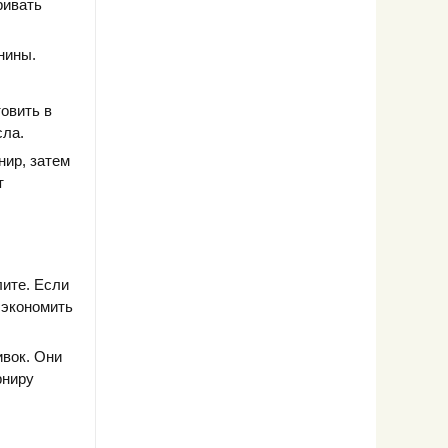
ривать
нины.
товить в
сла.
нир, затем
т
лите. Если
сэкономить
ивок. Они
рниру