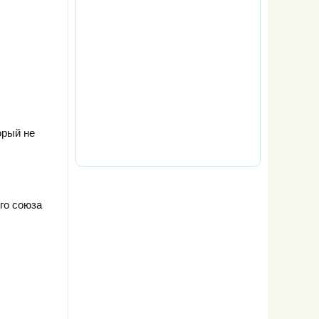
орый не
ого союза