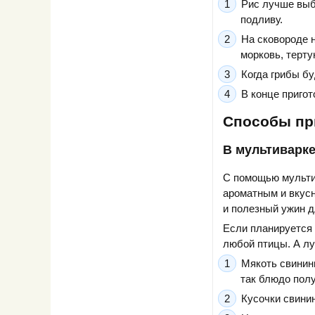
Рис лучше выб
подливу.
На сковороде 
морковь, терту
Когда грибы бу
В конце пригот
Способы пр
В мультиварк
С помощью мультив
ароматным и вкусн
и полезный ужин д
Если планируется 
любой птицы. А лу
Мякоть свинин
так блюдо пол
Кусочки свини