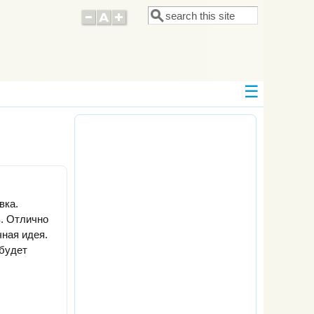
Поиск
Форма поиска
вка.
в. Отлично
чная идея.
 будет