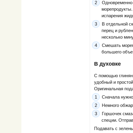
Одновременно 
морепродукты. 
испарения жидк
В отдельной с
перец и рублен
несколько мину
Смешать мореп
большего объе
В духовке
С помощью глиняны
удобный и простой
Оригинальная пода
Сначала нужно 
Немного обжар
Горшочек смаз
специи. Отправ
Подавать с зелен