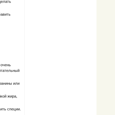
делать
бавить
 очень
итательный
ранины или
кой жира,
ить специи.