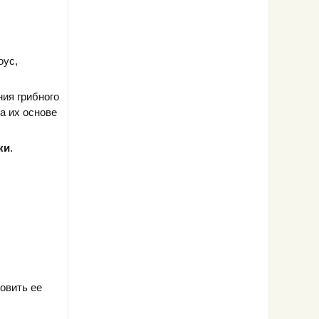
оус,
ния грибного
а их основе
ки
.
овить ее