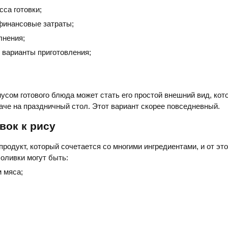
сса готовки;
инансовые затраты;
лнения;
 варианты приготовления;
;
сом готового блюда может стать его простой внешний вид, кот
аче на праздничный стол. Этот вариант скорее повседневный.
вок к рису
продукт, который сочетается со многими ингредиентами, и от эт
оливки могут быть:
 мяса;
;