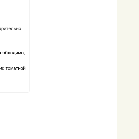
арительно
необходимо,
в: томатной