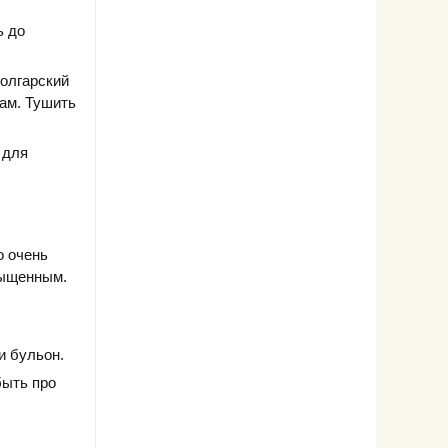
ь до
болгарский
щам. Тушить
 для
о очень
сыщенным.
и бульон.
быть про