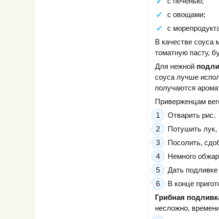
с печенью;
с овощами;
с морепродукт
В качестве соуса 
томатную пасту, б
Для нежной
подли
соуса лучше испол
получаются аромат
Приверженцам вег
Отварить рис.
Потушить лук, 
Посолить, сдоб
Немного обжари
Дать подливке 
В конце приго
Грибная подливк
несложно, времени