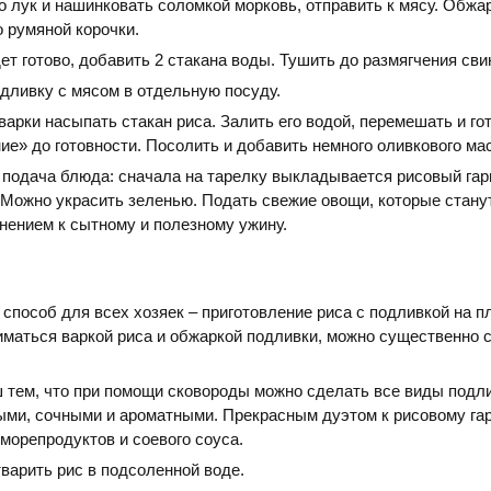
о лук и нашинковать соломкой морковь, отправить к мясу. Обжа
 румяной корочки.
ет готово, добавить 2 стакана воды. Тушить до размягчения сви
дливку с мясом в отдельную посуду.
арки насыпать стакан риса. Залить его водой, перемешать и го
е» до готовности. Посолить и добавить немного оливкового ма
подача блюда: сначала на тарелку выкладывается рисовый гар
 Можно украсить зеленью. Подать свежие овощи, которые стану
ением к сытному и полезному ужину.
пособ для всех хозяек – приготовление риса с подливкой на п
маться варкой риса и обжаркой подливки, можно существенно 
 тем, что при помощи сковороды можно сделать все виды подл
ыми, сочными и ароматными. Прекрасным дуэтом к рисовому га
 морепродуктов и соевого соуса.
варить рис в подсоленной воде.