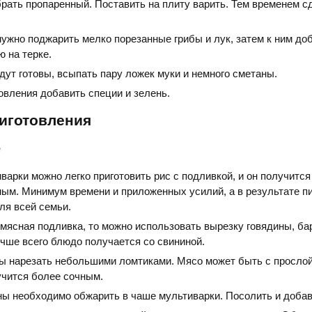
рать пропаренный. Поставить на плиту варить. Тем временем с
нужно поджарить мелко порезанные грибы и лук, затем к ним до
ю на терке.
дут готовы, всыпать пару ложек муки и немного сметаны.
овления добавить специи и зелень.
иготовления
е
арки можно легко приготовить рис с подливкой, и он получится
ым. Минимум времени и приложенных усилий, а в результате п
ля всей семьи.
мясная подливка, то можно использовать вырезку говядины, ба
чше всего блюдо получается со свининой.
ы нарезать небольшими ломтиками. Мясо может быть с прослой
учится более сочным.
ны необходимо обжарить в чаше мультиварки. Посолить и добав