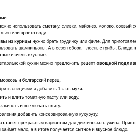
ами.
можно использовать сметану, сливки, майонез, молоко, соевый с
ульон или просто воду.
вы из курицы
нужно брать грудинку или филе. Для приготовле
ьзовать шампиньоны. А в сезон сбора – лесные грибы. Блюда н
ные и очень вкусные.
етарианской кухни можно предложить рецепт
овощной подлив
морковь и болгарский перец.
рить специями и добавить 1 ст.л. муки.
ть и влить томатную пасту или воду.
закипеть и выключать плиту.
товления добавить консервированную кукурузу.
а
станет прекрасным вариантом для диетического ужина. Пригот
 займет мало, а в итоге получается сытное и вкусное блюдо.