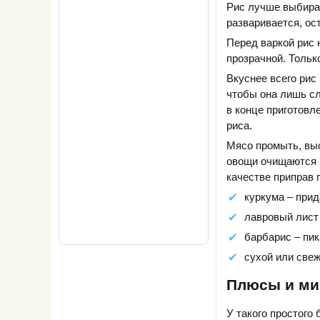
Рис лучше выбират
разваривается, ос
Перед варкой рис 
прозрачной. Тольк
Вкуснее всего рис
чтобы она лишь сл
в конце приготовл
риса.
Мясо промыть, выс
овощи очищаются и
качестве приправ 
куркума – прид
лавровый лист
барбарис – пик
сухой или свеж
Плюсы и ми
У такого простого