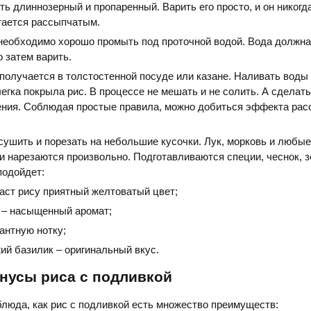
ь длиннозерный и пропаренный. Варить его просто, и он никогд
тается рассыпчатым.
необходимо хорошо промыть под проточной водой. Вода должна
о затем варить.
 получается в толстостенной посуде или казане. Наливать воды 
егка покрыла рис. В процессе не мешать и не солить. А сделать
ения. Соблюдая простые правила, можно добиться эффекта рас
ушить и порезать на небольшие кусочки. Лук, морковь и любые
 нарезаются произвольно. Подготавливаются специи, чеснок, з
подойдет:
аст рису приятный желтоватый цвет;
 – насыщенный аромат;
антную нотку;
ий базилик – оригинальный вкус.
нусы риса с подливкой
 блюда, как рис с подливкой есть множество преимуществ: