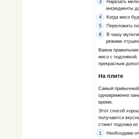
Нарезать мелк
ингредиенты до
Когда мясо буд
Переложить по
В чашу мультив
режиме «тушени
Важна правильная 
мясо с подливкой.
прекрасным дополн
На плите
Самый привычный с
одновременно зани
время.
Этот способ хорош
получаются вкусн
станет подлива из
Необходимо от