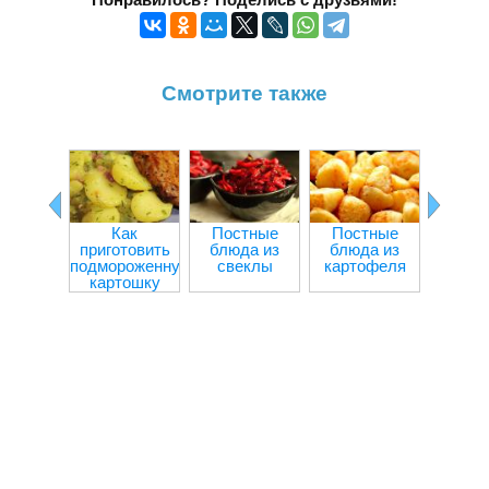
Смотрите также
Как
Постные
Постные
Болга
приготовить
блюда из
блюда из
пере
подмороженную
свеклы
картофеля
мя
картошку