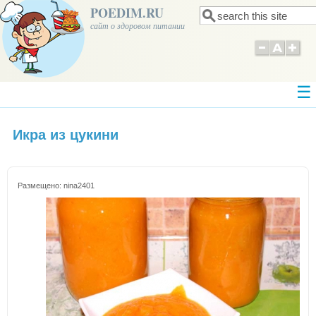
POEDIM.RU
Поиск
Форма поиска
сайт о здоровом питании
Икра из цукини
Размещено:
nina2401