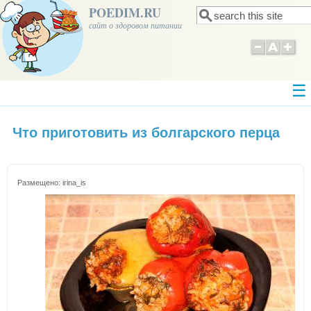
POEDIM.RU
Поиск
Форма поиска
сайт о здоровом питании
Что приготовить из болгарского перца
Размещено:
irina_is