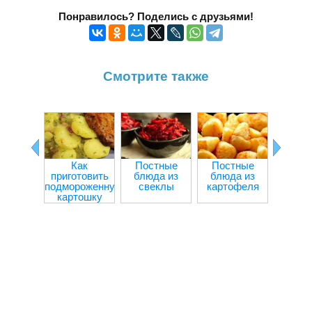
Понравилось? Поделись с друзьями!
Смотрите также
Как
Постные
Постные
Болга
приготовить
блюда из
блюда из
пере
подмороженную
свеклы
картофеля
мя
картошку