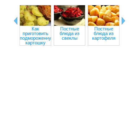
Как
Постные
Постные
Болга
приготовить
блюда из
блюда из
пере
подмороженную
свеклы
картофеля
мя
картошку