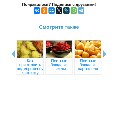
Понравилось? Поделись с друзьями!
Смотрите также
Как
Постные
Постные
Болга
приготовить
блюда из
блюда из
пере
подмороженную
свеклы
картофеля
мя
картошку