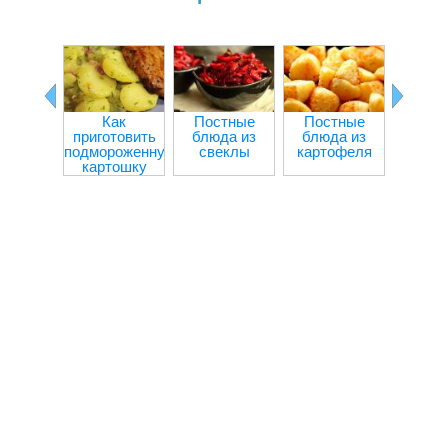
Как
Постные
Постные
Болга
приготовить
блюда из
блюда из
пере
подмороженную
свеклы
картофеля
мя
картошку