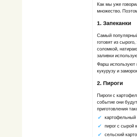
Как мы уже говори
множество. Поэтом
1. Запеканки
Самый популярный
готовят из сырого
соломкой, натираю
заливки использую
Фарш используют г
кукурузу и заморо
2. Пироги
Пироги с картофе
событие они будут
приготовления так
картофельный 
пирог с сырой 
сельский карт