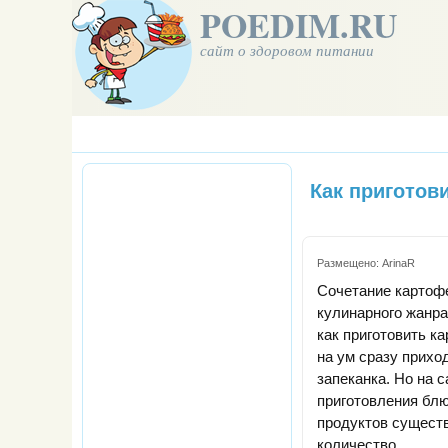
POEDIM.RU
сайт о здоровом питании
Как приготов
Размещено:
ArinaR
Сочетание картоф
кулинарного жанра.
как приготовить к
на ум сразу прихо
запеканка. Но на 
приготовления блю
продуктов сущест
количество.