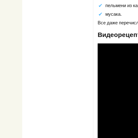
пельмени из к
мусака.
Все даже перечис
Видеорецеп