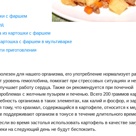
шки с фаршем
ед
 из картошки с фаршем
картошка с фаршем в мультиварке
ти приготовления
олезен для нашего организма, его употребление нормализует р
 уровень гемоглобина, помогает при стрессовых ситуациях и н
лучшает работу сердца. Также он рекомендуется при почечной
проблемах с желчным пузырем и печенью. Всего 200 граммов к
ебность организма в таких элементах, как калий и фосфор, и за
я тому, что крахмал, содержащийся в картофеле, относится к 
е поддерживают организм в тонусе в течение длительного време
если во время застолья использовать картофель в качестве зак
теки на следующий день не будут беспокоить.