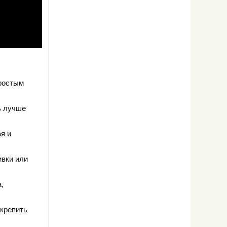
простым
ь лучше
я и
ивки или
,
скрепить