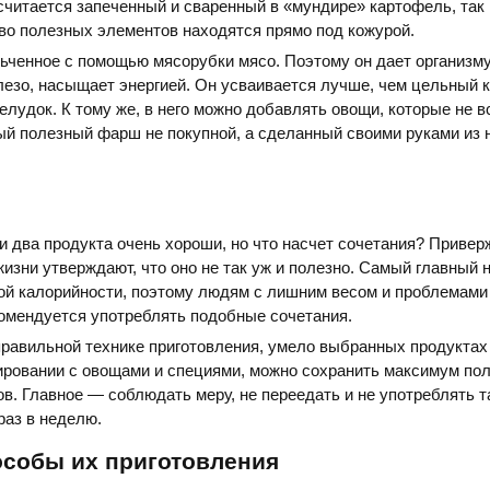
итается запеченный и сваренный в «мундире» картофель, так 
во полезных элементов находятся прямо под кожурой.
ченное с помощью мясорубки мясо. Поэтому он дает организму
езо, насыщает энергией. Он усваивается лучше, чем цельный к
желудок. К тому же, в него можно добавлять овощи, которые не в
й полезный фарш не покупной, а сделанный своими руками из 
и два продукта очень хороши, но что насчет сочетания? Приве
жизни утверждают, что оно не так уж и полезно. Самый главный 
ой калорийности, поэтому людям с лишним весом и проблемами
омендуется употреблять подобные сочетания.
правильной технике приготовления, умело выбранных продуктах
ировании с овощами и специями, можно сохранить максимум по
в. Главное — соблюдать меру, не переедать и не употреблять 
раз в неделю.
особы их приготовления