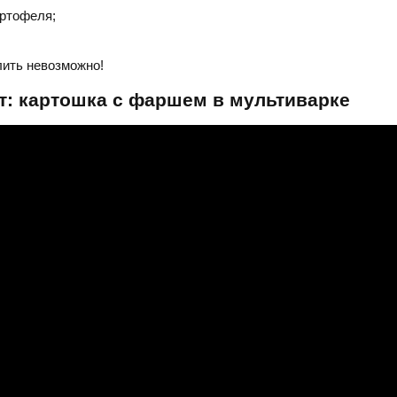
артофеля;
лить невозможно!
т: картошка с фаршем в мультиварке