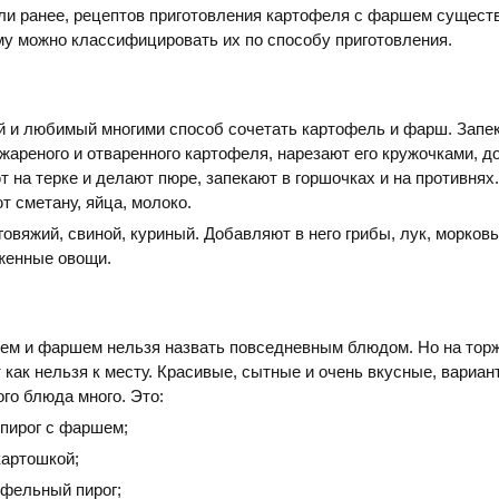
ли ранее, рецептов приготовления картофеля с фаршем сущест
у можно классифицировать их по способу приготовления.
 и любимый многими способ сочетать картофель и фарш. Запе
, жареного и отваренного картофеля, нарезают его кружочками, д
т на терке и делают пюре, запекают в горшочках и на противнях
т сметану, яйца, молоко.
овяжий, свиной, куриный. Добавляют в него грибы, лук, морковь
женные овощи.
лем и фаршем нельзя назвать повседневным блюдом. Но на тор
 как нельзя к месту. Красивые, сытные и очень вкусные, вариан
ого блюда много. Это:
пирог с фаршем;
картошкой;
офельный пирог;