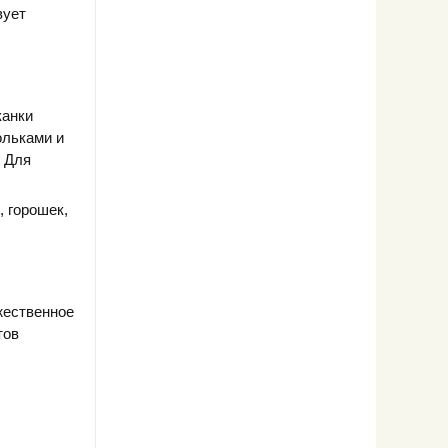
вует
канки
ольками и
. Для
, горошек,
жественное
тов