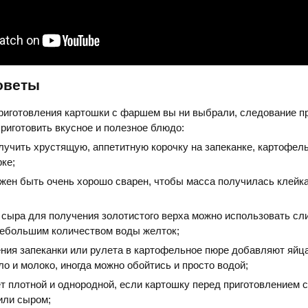
оветы
приготовления картошки с фаршем вы ни выбрали, следование 
риготовить вкусное и полезное блюдо:
лучить хрустящую, аппетитную корочку на запеканке, картофел
рке;
жен быть очень хорошо сварен, чтобы масса получилась клейка
 сыра для получения золотистого верха можно использовать сл
ебольшим количеством воды желток;
ения запеканки или рулета в картофельное пюре добавляют яйца
о и молоко, иногда можно обойтись и просто водой;
т плотной и однородной, если картошку перед приготовлением 
или сыром;