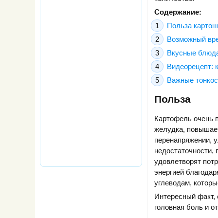
Содержание:
Польза карто
Возможный вр
Вкусные блюда
Видеорецепт: 
Важные тонкос
Польза
Картофель очень п
желудка, повышает
перенапряжении, у
недостаточности, 
удовлетворят потр
энергией благодар
углеводам, которы
Интересный факт, 
головная боль и о