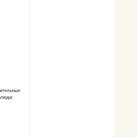
нительные
блюда: