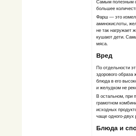
Самым полезным сч
большее количест
Фарш — это измель
аминокислоты, жел
не так нагружает 
кушают дети. Самы
мяса.
Вред
По отдельности эт
здорового образа 
блюда в его высок
и желудком не рек
В остальном, при 
грамотном комбин
исходных продукто
чаще одного-двух 
Блюда и сп