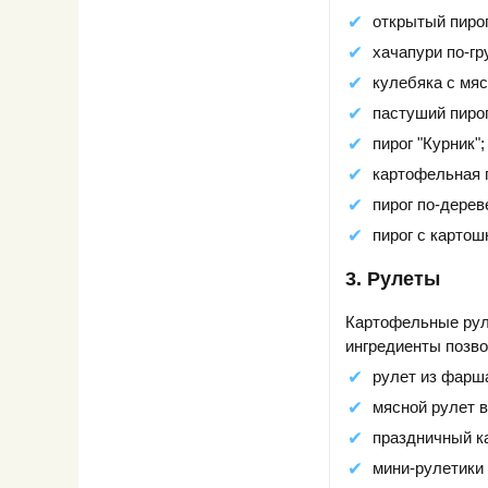
открытый пирог
хачапури по-гр
кулебяка с мяс
пастуший пирог
пирог "Курник";
картофельная 
пирог по-дерев
пирог с картош
3. Рулеты
Картофельные руле
ингредиенты позв
рулет из фарша
мясной рулет 
праздничный к
мини-рулетики