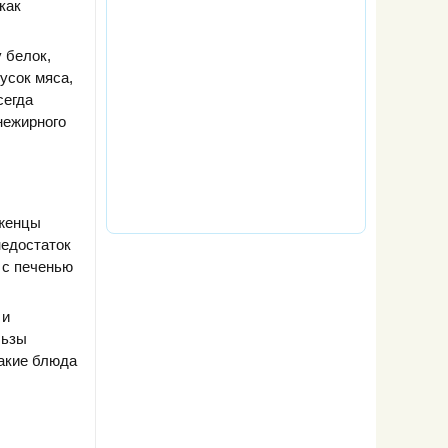
как
 белок,
усок мяса,
сегда
нежирного
рженцы
недостаток
 с печенью
 и
льзы
такие блюда