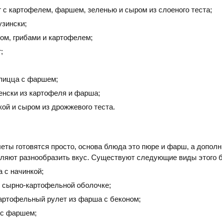
 с картофелем, фаршем, зеленью и сыром из слоеного теста;
узински;
ом, грибами и картофелем;
;
пицца с фаршем;
енски из картофеля и фарша;
кой и сыром из дрожжевого теста.
ты готовятся просто, основа блюда это пюре и фарш, а допол
оляют разнообразить вкус. Существуют следующие виды этого 
 с начинкой;
в сырно-картофельной оболочке;
артофельный рулет из фарша с беконом;
 с фаршем;