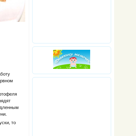
аботу
ервном
артофеля
рядят
медленным
ни.
уски, то