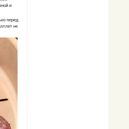
чной и
ько перед
котлет не