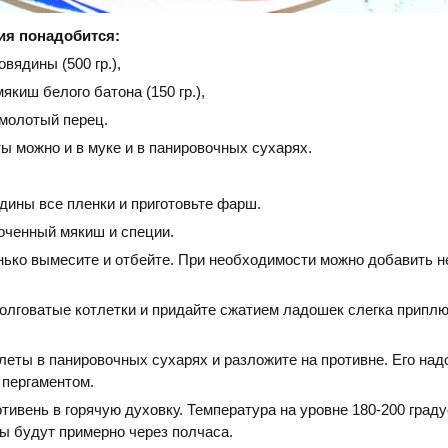
ия понадобится:
овядины (500 гр.),
киш белого батона (150 гр.),
 молотый перец.
ы можно и в муке и в панировочных сухарях.
дины все пленки и приготовьте фарш.
оченный мякиш и специи.
ько вымесите и отбейте. При необходимости можно добавить н
олговатые котлетки и придайте сжатием ладошек слегка припл
леты в панировочных сухарях и разложите на противне. Его на
пергаментом.
тивень в горячую духовку. Температура на уровне 180-200 граду
ы будут примерно через полчаса.