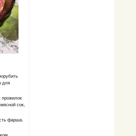
порубить
ш для
х прожилок
мясной сок,
ость фарша.
ском