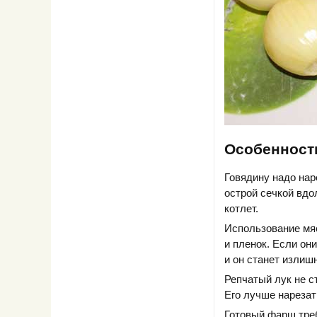
Особенност
Говядину надо нар
острой сечкой вдо
котлет.
Использование мяс
и пленок. Если он
и он станет излиш
Репчатый лук не с
Его лучше нареза
Готовый фарш треб