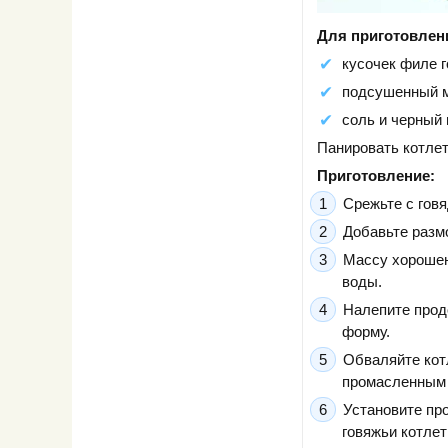
Для приготовлен
кусочек филе г
подсушенный мя
соль и черный
Панировать котлет
Приготовление:
Срежьте с говя
Добавьте разм
Массу хорошен
воды.
Налепите прод
форму.
Обваляйте кот
промасленным 
Установите про
говяжьи котлет