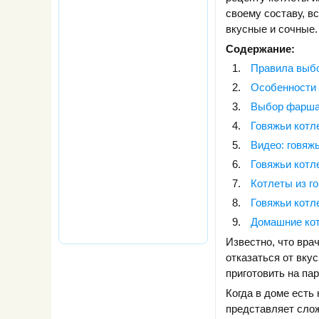
своему составу, в
вкусные и сочные.
Содержание:
Правила выбо
Особенности 
Выбор фарша 
Говяжьи котл
Видео: говяж
Говяжьи котл
Котлеты из г
Говяжьи котл
Домашние кот
Известно, что вра
отказаться от вку
приготовить на пар
Когда в доме есть
представляет слож