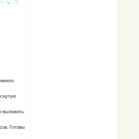
емного
юснутую
до выложить
сов. Готовы