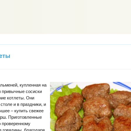
леты
льменей, купленная на
и привычные сосиски
ние котлеты. Они
столе и в праздники, и
чшее – купить свежее
арш. Приготовленные
о проверенному
з говядины, благодаря