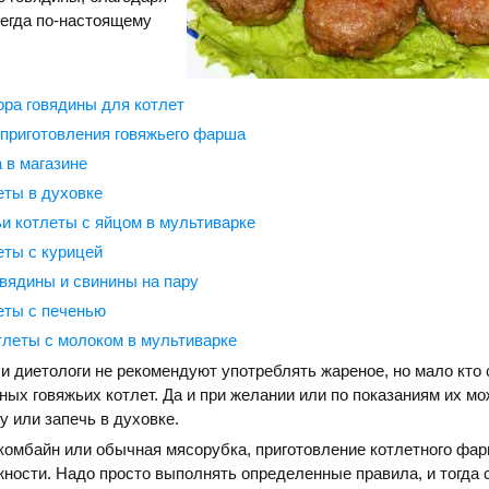
сегда по-настоящему
ра говядины для котлет
приготовления говяжьего фарша
в магазине
еты в духовке
ьи котлеты с яйцом в мультиварке
еты с курицей
овядины и свинины на пару
еты с печенью
леты с молоком в мультиварке
чи диетологи не рекомендуют употреблять жареное, но мало кто
сных говяжьих котлет. Да и при желании или по показаниям их м
у или запечь в духовке.
 комбайн или обычная мясорубка, приготовление котлетного фа
ности. Надо просто выполнять определенные правила, и тогда