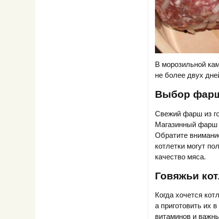
В морозильной кам
не более двух дне
Выбор фарш
Свежий фарш из го
Магазинный фарш 
Обратите внимание
котлетки могут по
качество мяса.
Говяжьи кот
Когда хочется котл
а приготовить их 
витаминов и важны