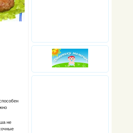
 способен
ожно
рша не
 сочные