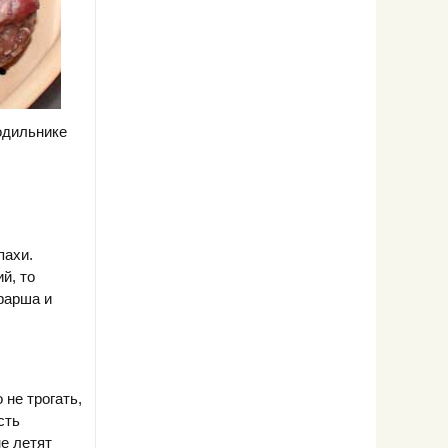
одильнике
пахи.
й, то
 фарша и
 не трогать,
сть
не летят