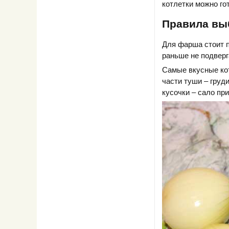
котлетки можно го
Правила вы
Для фарша стоит п
раньше не подверг
Самые вкусные ко
части туши – груд
кусочки – сало пр