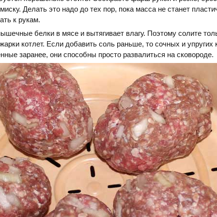
миску. Делать это надо до тех пор, пока масса не станет пласти
ать к рукам.
ышечные белки в мясе и вытягивает влагу. Поэтому солите тол
арки котлет. Если добавить соль раньше, то сочных и упругих 
нные заранее, они способны просто развалиться на сковороде.