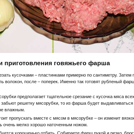
и приготовления говяжьего фарша
езать кусочками – пластинками примерно по сантиметру. Затем 
ль волокон, после – поперек. Именно так готовят рубленый фар
орубки предполагает тщательное срезание с кусочка мяса все
и забьют решетку мясорубки, то из фарша будет выдавливаться 
не влажным.
тоит пропускать вместе с мясом в мясорубке – он изменит вязк
ть очень мелко хорошо наточенным ножом.
уется хорошенько отбить. Собираете фарш рукой и резко, бро