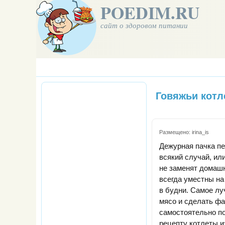
POEDIM.RU
сайт о здоровом питании
Говяжьи кот
Размещено:
irina_is
Дежурная пачка пе
всякий случай, ил
не заменят домаш
всегда уместны на 
в будни. Самое лу
мясо и сделать ф
самостоятельно п
рецепту котлеты и