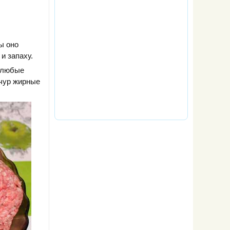
ы оно
и запаху.
ь любые
счур жирные