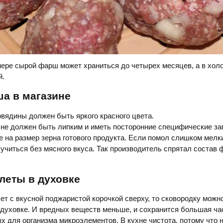
ере сырой фарш может храниться до четырех месяцев, а в хол
й.
а в магазине
вядины должен быть яркого красного цвета.
не должен быть липким и иметь посторонние специфические за
 на размер зерна готового продукта. Если помол слишком мелки
лучиться без мясного вкуса. Так производитель спрятал состав
леты в духовке
ет с вкусной поджаристой корочкой сверху, то сковородку можно
в духовке. И вредных веществ меньше, и сохранится большая ча
х для организма микроэлементов. В кухне чистота, потому что 