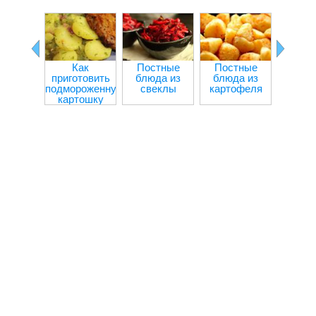
Как
Постные
Постные
Болга
приготовить
блюда из
блюда из
пере
подмороженную
свеклы
картофеля
мя
картошку