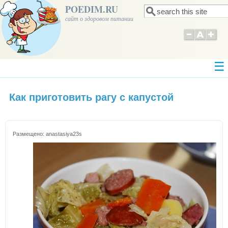
POEDIM.RU
Поиск
Форма поиска
сайт о здоровом питании
Как приготовить рагу с капустой
Размещено:
anastasiya23s