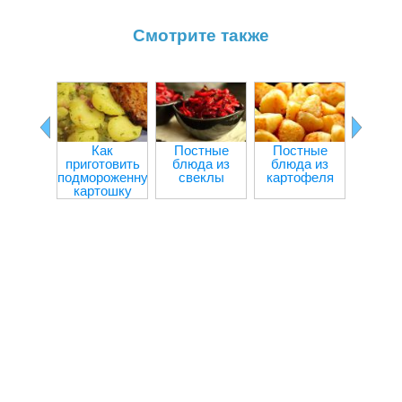
Смотрите также
Как
Постные
Постные
Болга
приготовить
блюда из
блюда из
пере
подмороженную
свеклы
картофеля
мя
картошку