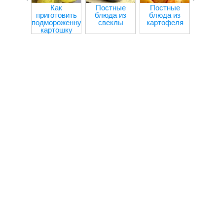
Как
Постные
Постные
Болга
приготовить
блюда из
блюда из
пере
подмороженную
свеклы
картофеля
мя
картошку